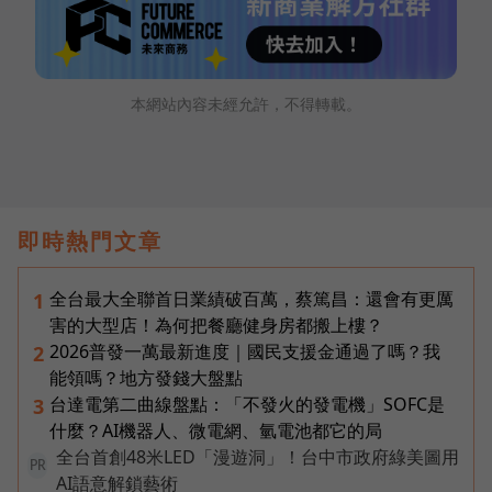
本網站內容未經允許，不得轉載。
即時熱門文章
全台最大全聯首日業績破百萬，蔡篤昌：還會有更厲
1
害的大型店！為何把餐廳健身房都搬上樓？
2026普發一萬最新進度｜國民支援金通過了嗎？我
2
能領嗎？地方發錢大盤點
台達電第二曲線盤點：「不發火的發電機」SOFC是
3
什麼？AI機器人、微電網、氫電池都它的局
全台首創48米LED「漫遊洞」！台中市政府綠美圖用
PR
AI語意解鎖藝術