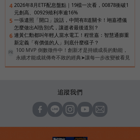
2026年8月ETF配息盤點｜19檔一次看，00878衝破1
4
元創高、00929殖利率逾16%
一張遺照「開口」說話，中間有8道關卡！翊嘉禮儀
5
怎麼做出AI告別式，讓逝者最後道別？
連黃仁勳都叫年輕人當水電工！程世嘉：智慧通膨重
6
新定義「有價值的人」到底什麼樣子？
100 MVP 倒數徵件中！創新才是持續成長的動能，
PR
永續才能成就傳奇不敗的經典➤讓每一步改變被看見
追蹤我們