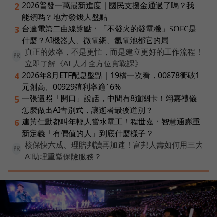
2026普發一萬最新進度｜國民支援金通過了嗎？我
2
能領嗎？地方發錢大盤點
台達電第二曲線盤點：「不發火的發電機」SOFC是
3
什麼？AI機器人、微電網、氫電池都它的局
真正的效率，不是更忙，而是建立更好的工作流程！
PR
立即了解《AI 人才全方位實戰課》
2026年8月ETF配息盤點｜19檔一次看，00878衝破1
4
元創高、00929殖利率逾16%
一張遺照「開口」說話，中間有8道關卡！翊嘉禮儀
5
怎麼做出AI告別式，讓逝者最後道別？
連黃仁勳都叫年輕人當水電工！程世嘉：智慧通膨重
6
新定義「有價值的人」到底什麼樣子？
核保快六成、理賠判讀再加速！富邦人壽如何用三大
PR
AI助理重塑保險服務？