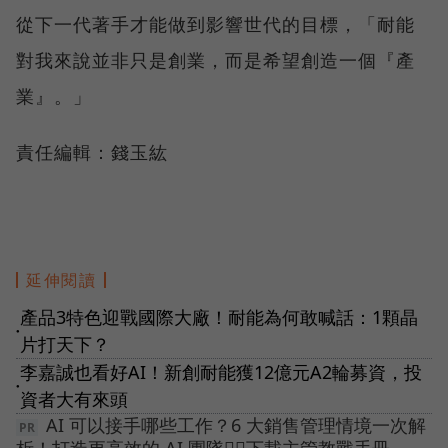
從下一代著手才能做到影響世代的目標，「耐能
對我來說並非只是創業，而是希望創造一個『產
業』。」
責任編輯：錢玉紘
延伸閱讀
產品3特色迎戰國際大廠！耐能為何敢喊話：1顆晶
●
片打天下？
李嘉誠也看好AI！新創耐能獲12億元A2輪募資，投
●
資者大有來頭
AI 可以接手哪些工作？6 大銷售管理情境一次解
析！打造更高效的 AI 團隊👉🏻下載主管教戰手冊