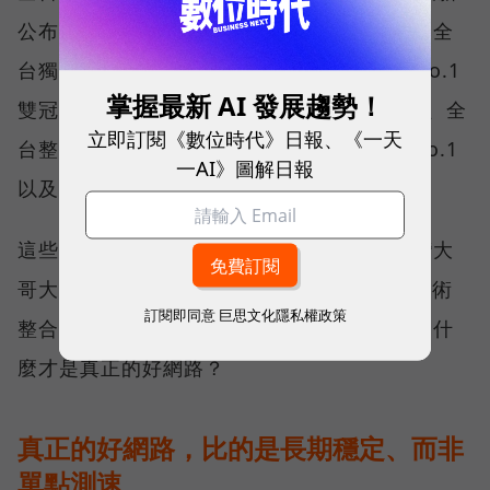
公布的台灣行動網路體驗報告中，更一舉斬獲全
台獨有的「可靠性體驗」與「品質一致性」No.1
掌握最新 AI 發展趨勢！
雙冠王，同時，包辦全台整體影音體驗 No.1、全
立即訂閱《數位時代》日報、《一天
台整體語音體驗 No.1、全台 5G 語音體驗 No.1
一AI》圖解日報
以及全台網路在線率 No.1 多項榮譽。
這些獎項反映的不只是網路順暢，更代表台灣大
哥大長期投入頻譜布局、基地台建設與 5G 技術
訂閱即同意
巨思文化隱私權政策
整合所累積的成果，也讓外界重新思考：究竟什
麼才是真正的好網路？
真正的好網路，比的是長期穩定、而非
單點測速