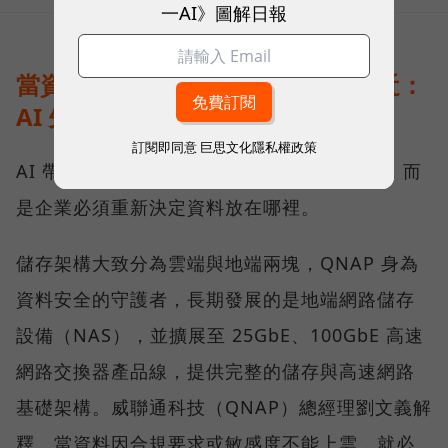
一AI》圖解日報
當資料不能離開企業，運算就得靠近：
AI 先改寫儲存架構
訂閱即同意
巨思文化隱私權政策
AI 帶來的第一個變化，不只是運算能力提高，而
是企業必須重新決定資料放在哪裡。
儲存架構大致分為雲端與地端兩塊，QNAP 身為
資料安全的守護者，長期發展的是地端網路儲存
設備（NAS），並擴展至 25GbE、100GbE 高速
網路交換器產品線，提供完整的儲存與高速網路
基礎架構。威聯通科技（QNAP）總經理劉文義解
釋，當資料因合規要求或敏感度不能上雲，就必