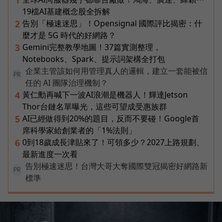
1
19檔AI基建概念股全拆解
告別「極速迷思」！Opensignal 國際評比揭密：什
2
麼才是 5G 時代的好網路？
Gemini完整教學地圖！37篇實測整理，
3
Notebooks、Spark、提示詞架構全打包
企業主管該如何用管理真人的邏輯，建立一套能被信
PR
任的 AI 團隊治理機制？
黃仁勳再喊下一波AI浪潮是機器人！輝達Jetson
4
Thor台鏈名單曝光，這些可望成受惠族群
AI已經做得到20%的題目，反而不要碰！Google首
5
席科學家給創業者的「1%法則」
0到18歲成長津貼來了！可領多少？2027上路規劃、
6
最新進度一次看
告別極速迷思！台灣大哥大奪國際雙冠揭密好網路新
PR
標準