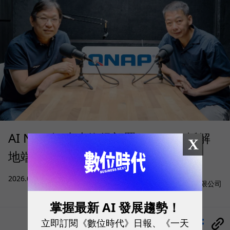
AI NAS 何時才值得部署？QNAP 拆解
X
地端 AI 的成本、算力與資料門檻
sponsored by
2026.08.05
|
AI與大數據
威聯通科技股份有限公司
掌握最新 AI 發展趨勢！
立即訂閱《數位時代》日報、《一天
分享