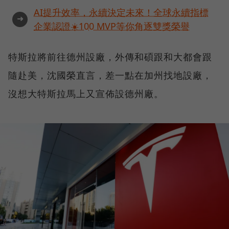
AI提升效率，永續決定未來！全球永續指標
➜
企業認證☀️100 MVP等你角逐雙獎榮譽
特斯拉將前往德州設廠，外傳和碩跟和大都會跟
隨赴美，沈國榮直言，差一點在加州找地設廠，
沒想大特斯拉馬上又宣佈設德州廠。