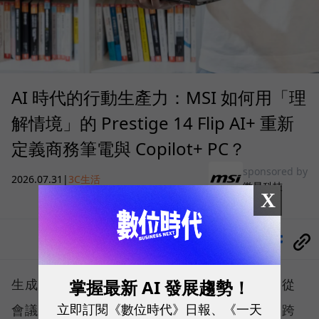
AI 時代的行動生產力：MSI 如何用「理
解情境」的 Prestige 14 Flip AI+ 重新
定義商務筆電與 Copilot+ PC？
sponsored by
2026.07.31
|
3C生活
微星科技
X
分享
掌握最新 AI 發展趨勢！
生成式人工智慧技術正以驚人速度滲透職場，從
立即訂閱《數位時代》日報、《一天
會議記錄、文件撰寫、資料搜尋、內容創作到跨