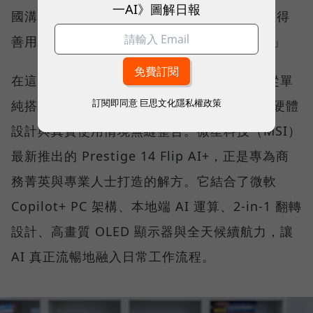
一AI》圖解日報
國溝通，每位知識工作者都開始思考：「我懂得
善用 AI 嗎？我的硬體跟得上生產力轉型嗎？」
在這樣的氛圍下，市場對 AI PC 的期待，已從單
訂閱即同意
巨思文化隱私權政策
純搭載最新處理器，擴展到如何將 AI 算力、硬體
設計與真實使用情境無縫整合。微星科技（MSI）
最新推出的 Prestige 14 Flip AI+，正是專為商
務菁英與專業人士打造的解方。它結合了微軟
Copilot+ PC 架構、本地端 AI 運算、2-in-1 翻轉
設計、高畫質 OLED 顯示器與全天候續航力，讓
AI 真正流暢地融入日常工作流程。