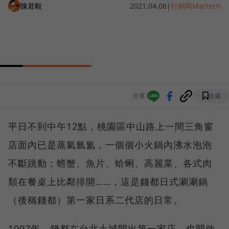
陳君毅
2021.04.06
|
行銷與Martech
分享
收藏
平日不到中午12點，桃園區中山路上一間三角窗
店面內已是蒸氣氤氳，一個個小火鍋內沸水泡泡
不斷跳動；螃蟹、魚片、蛤蜊、高麗菜、各式肉
類在餐桌上比鄰排開……，這是錢都日式涮涮鍋
（後稱錢都）第一家日系二代店的日常。
1997年，錢都在台北土城開出第一家店，也開啟