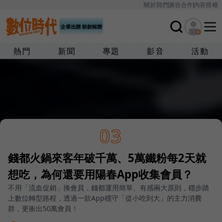
關於我們
廣告合作
內容授權
熱門
新聞
專題
影音
活動
03
錢都火鍋來客年破千萬、5萬鐵粉每2天就
想吃，為何還要用陽春App收集會員？
不用「流血促銷」換會員，錢都運用簡單、有感兩大原則，穩步踏
上數位轉型路程，透過一款App穩守「從小吃到大」的主力消費
群，更衝出50萬會員！