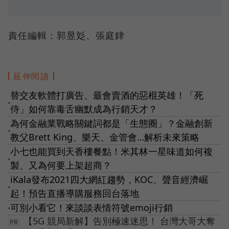
責任編輯：郭昱彣、張庭銉
延伸閱讀
替交友軟體打廣告、最會賣酒的惡棍英雄！「死
●
侍」如何靠毒舌幽默成為行銷天才？
為何金融業戰略關鍵詞都是「生態圈」？金融創新
●
教父Brett King、樂天、金管會…解析未來策略
小七也能買到天香樓餐點！米其林一星味道如何複
●
製、又為何要上架超商？
iKala發布2021四大網紅趨勢，KOC、聲音經濟崛
●
起！預告直播導購服務回台落地
可別小看它！來談談表情符號emoji行銷
●
【5G 競局新解】告別極速迷思！ 台灣大哥大奪