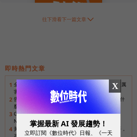
往下滑看下一篇文章
即時熱門文章
X
全台最大全聯首日業績破百萬，蔡篤昌：還會有更厲
1
害的大型店！為何把餐廳健身房都搬上樓？
告別「極速迷思」！Opensignal 國際評比揭密：什
2
麼才是 5G 時代的好網路？
Gemini完整教學地圖！37篇實測整理，
3
Notebooks、Spark、提示詞架構全打包
掌握最新 AI 發展趨勢！
黃仁勳兆元宴永遠站最後一排！最低調的二代鄭平，
4
立即訂閱《數位時代》日報、《一天
憑什麼讓台達電被市場重新定價？