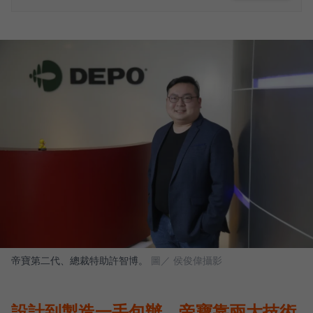
帝寶第二代、總裁特助許智博。
圖／ 侯俊偉攝影
設計到製造一手包辦，帝寶靠兩大技術