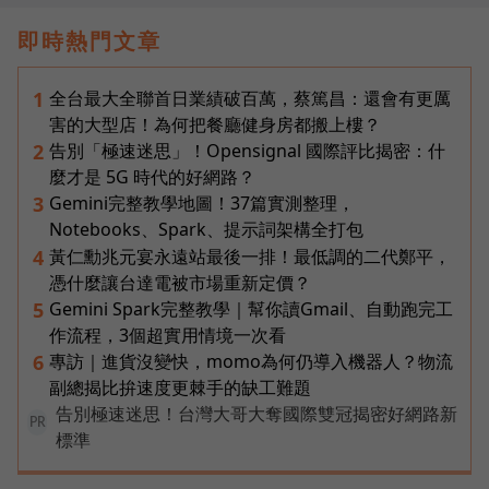
即時熱門文章
全台最大全聯首日業績破百萬，蔡篤昌：還會有更厲
1
害的大型店！為何把餐廳健身房都搬上樓？
告別「極速迷思」！Opensignal 國際評比揭密：什
2
麼才是 5G 時代的好網路？
Gemini完整教學地圖！37篇實測整理，
3
Notebooks、Spark、提示詞架構全打包
黃仁勳兆元宴永遠站最後一排！最低調的二代鄭平，
4
憑什麼讓台達電被市場重新定價？
Gemini Spark完整教學｜幫你讀Gmail、自動跑完工
5
作流程，3個超實用情境一次看
專訪｜進貨沒變快，momo為何仍導入機器人？物流
6
副總揭比拚速度更棘手的缺工難題
告別極速迷思！台灣大哥大奪國際雙冠揭密好網路新
PR
標準