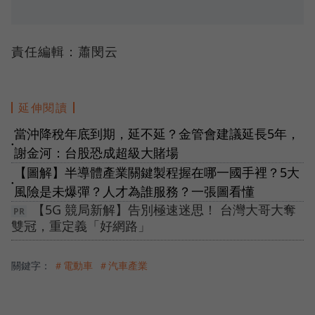
責任編輯：蕭閔云
延伸閱讀
當沖降稅年底到期，延不延？金管會建議延長5年，
●
謝金河：台股恐成超級大賭場
【圖解】半導體產業關鍵製程握在哪一國手裡？5大
●
風險是未爆彈？人才為誰服務？一張圖看懂
【5G 競局新解】告別極速迷思！ 台灣大哥大奪
雙冠，重定義「好網路」
關鍵字：
＃電動車
＃汽車產業