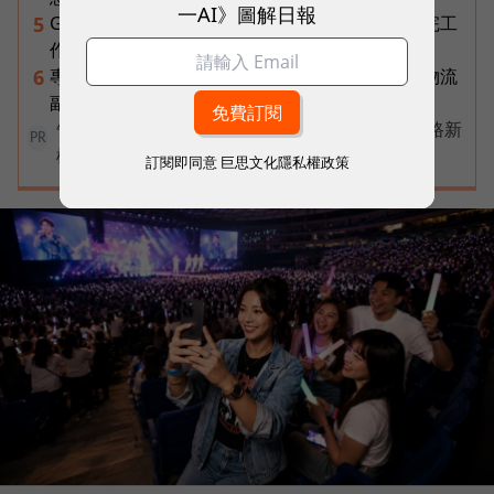
一AI》圖解日報
Gemini Spark完整教學｜幫你讀Gmail、自動跑完工
5
作流程，3個超實用情境一次看
專訪｜進貨沒變快，momo為何仍導入機器人？物流
6
副總揭比拚速度更棘手的缺工難題
告別極速迷思！台灣大哥大奪國際雙冠揭密好網路新
PR
標準
訂閱即同意
巨思文化隱私權政策