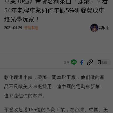
車業30強》帝寶名稱來自「鹿港」？看
54年老牌車業如何年砸5%研發費成車
燈光學玩家！
2021.04.29
|
智慧製造
高敬原
分享
收藏
彰化鹿港小鎮，藏著一間車燈工廠，他們做的產
品不只歐美大車廠採用，連中國的電動車新創，
也都是他們的客戶。
年營收超過155億的帝寶工業，在台灣、中國、美