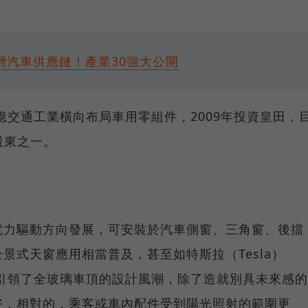
灣汽車供應鏈！產業30強大公開
億交通工業橫向布局車用零組件，2009年投資皇田，
股東之一。
電力驅動方向發展，可安裝於汽車側窗、三角窗、後擋
景式天窗應用相當普及，甚至如特斯拉（Tesla）
等電動車，引領了全玻璃車頂的設計風潮，除了造就別具未來感的
好，相對的，乘客或車內配件受到陽光照射的範圍更