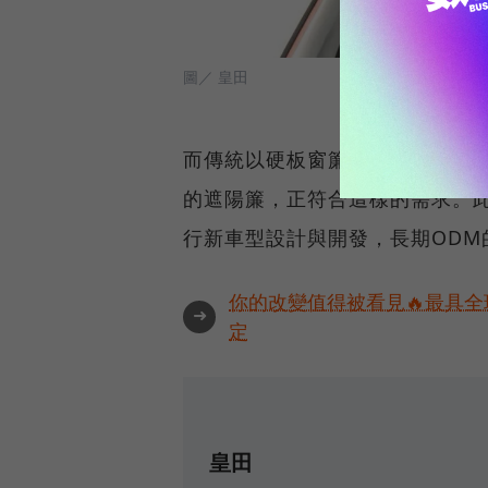
圖／ 皇田
而傳統以硬板窗簾已無法適用於
的遮陽簾，正符合這樣的需求。
行新車型設計與開發，長期ODM
你的改變值得被看見🔥最具全
➜
定
皇田