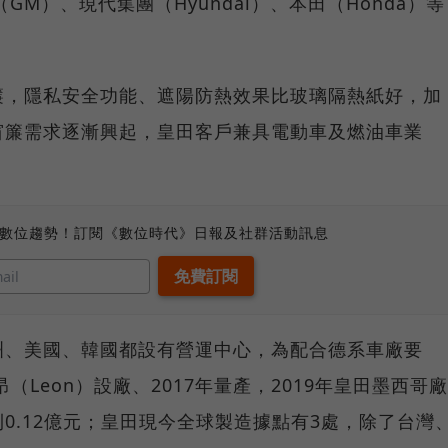
通用（GM）、現代集團（Hyundai）、本田（Honda）等
簾，隱私安全功能、遮陽防熱效果比玻璃隔熱紙好，加
窗簾需求逐漸興起，皇田客戶兼具電動車及燃油車業
、數位趨勢！訂閱《數位時代》日報及社群活動訊息
洲、美國、韓國都設有營運中心，為配合德系車廠要
（Leon）設廠、2017年量產，2019年皇田墨西哥廠
0.12億元；皇田現今全球製造據點有3處，除了台灣