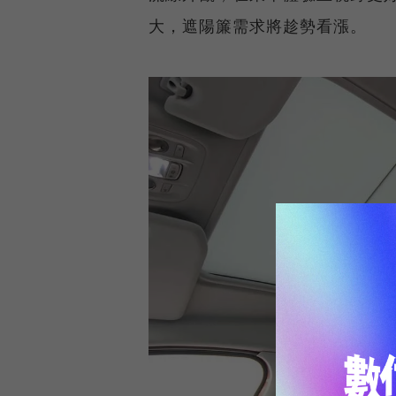
大，遮陽簾需求將趁勢看漲。