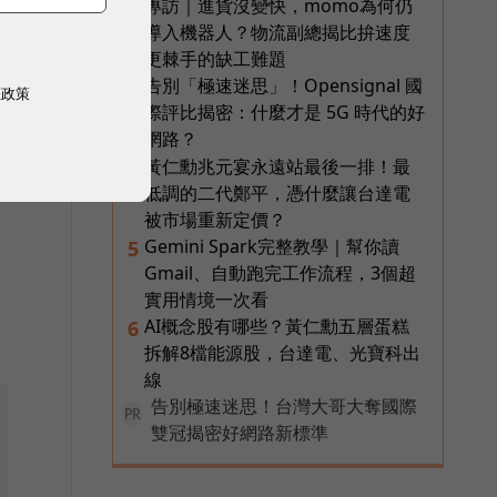
專訪｜進貨沒變快，momo為何仍
2
導入機器人？物流副總揭比拚速度
更棘手的缺工難題
告別「極速迷思」！Opensignal 國
3
權政策
際評比揭密：什麼才是 5G 時代的好
網路？
黃仁勳兆元宴永遠站最後一排！最
4
低調的二代鄭平，憑什麼讓台達電
被市場重新定價？
Gemini Spark完整教學｜幫你讀
5
Gmail、自動跑完工作流程，3個超
實用情境一次看
AI概念股有哪些？黃仁勳五層蛋糕
6
拆解8檔能源股，台達電、光寶科出
線
告別極速迷思！台灣大哥大奪國際
PR
雙冠揭密好網路新標準