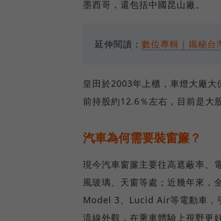
墨西哥，還包括中國昆山廠。
延伸閱讀：
數位專輯｜揭秘台
皇田於2003年上櫃，車燈大廠大
前持股約12.6％左右，目前是大
汽車為何需要裝窗簾？
現今汽車窗簾主要往高遮蔽率、
風玻璃、天窗等處；近幾年來，全
Model 3、Lucid Air
流線外觀，在乘車體驗上視野更