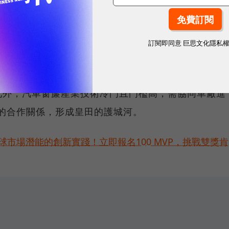
訂閱即同意
巨思文化隱私
全景式天窗設計，皇田的無皺摺材料、弧內管滾動設計
此外，汽車窗簾產業技術冷門且門檻高，需協同車廠進
的合作關係，形成皇田的護城河。
球市場潛能的創新實踐！立即報名100 MVP，挑戰雙獎肯