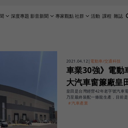
聞
深度專題
影音新聞
專家觀點
社群
活動
課程
雜誌
2021.04.12
|
電動車/交通科技
車業30強》電
大汽車窗簾廠皇
皇田是台灣經營42年老字號汽車
乃至最終裝配一條龍生產，目前
＃汽車產業