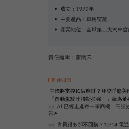
成立：1979年
主要產品：車用窗簾
產業地位：全球第二大汽車窗簾
責任編輯：蕭閔云
延伸閱讀
中國將掌控IC供應鏈？拜登呼籲
●
「自動駕駛比特斯拉強！」華為董
●
AI 已經走進每一筆商機，高
告➤
會員很多卻不回購？10/14 