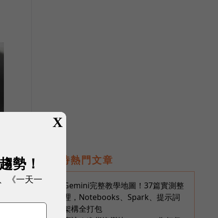
X
即時熱門文章
展趨勢！
、《一天一
Gemini完整教學地圖！37篇實測整
1
理，Notebooks、Spark、提示詞
架構全打包