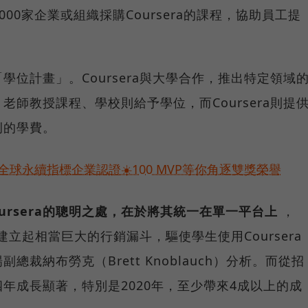
000家企業或組織採購Coursera的課程，協助員工提
位計畫」。Coursera與大學合作，推出特定領域
師教授課程、學校則給予學位，而Coursera則提
例的學費。
球永續指標企業認證☀️100 MVP等你角逐雙獎榮譽
oursera的聰明之處，在於將其統一在單一平台上
，
價建立起相當巨大的行銷漏斗，驅使學生使用Coursera
裁納布勞克（Brett Knoblauch）分析。而從招
年成長顯著，特別是2020年，至少帶來4成以上的成