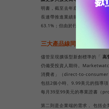
明書，截至去年底為止，會員累積
長連帶推進業績前進，2020年營
63.1%；但由於行銷費用增加88%
三大產品線同步成長，市場看
儘管呈現擴張型新創標準的「
高
仍備受投資人期待。Marketwa
消費者」（direct-to-co
包括2個小時、9.99美元的指導項目（
每月39至99美元的專業證書（profess
第二則是企業端的需求， 包括企