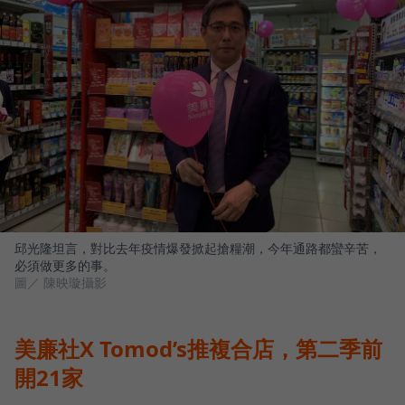
邱光隆坦言，對比去年疫情爆發掀起搶糧潮，今年通路都蠻辛苦，
必須做更多的事。
圖／ 陳映璇攝影
美廉社X Tomod’s推複合店，第二季前
開21家