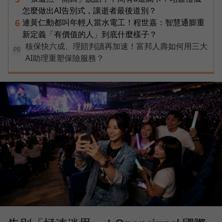
怎麼做出AI告別式，讓逝者最後道別？
連黃仁勳都叫年輕人當水電工！程世嘉：智慧通膨重
6
新定義「有價值的人」到底什麼樣子？
核保快六成、理賠判讀再加速！富邦人壽如何用三大
PR
AI助理重塑保險服務？