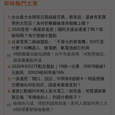
即時熱門文章
全台最大全聯首日業績破百萬，蔡篤昌：還會有更厲
1
害的大型店！為何把餐廳健身房都搬上樓？
2026普發一萬最新進度｜國民支援金通過了嗎？我
2
能領嗎？地方發錢大盤點
台達電第二曲線盤點：「不發火的發電機」SOFC是
3
什麼？AI機器人、微電網、氫電池都它的局
48館圖書自動化調撥！台中市政府用「AI智慧物流」
PR
讓借書像點外送
2026年8月ETF配息盤點｜19檔一次看，00878衝破1
4
元創高、00929殖利率逾16%
一張遺照「開口」說話，中間有8道關卡！翊嘉禮儀
5
怎麼做出AI告別式，讓逝者最後道別？
連黃仁勳都叫年輕人當水電工！程世嘉：智慧通膨重
6
新定義「有價值的人」到底什麼樣子？
核保快六成、理賠判讀再加速！富邦人壽如何用三大
PR
AI助理重塑保險服務？