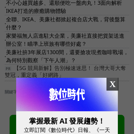
不小心越買越多、還順便吃一盤肉丸！3面向解析
●
IKEA打造的療癒購物體驗
全聯、IKEA、美廉社都掀起複合店大戰，背後盤算
●
什麼？
家樂福無人店進駐大企業，美廉社直接把貨架送進
●
辦公室！瞄準上班族有哪些好處？
美廉社拚3年展店1300間，還要搶攻現煮咖啡戰場，
●
為何特別觀察「下午人潮」？
【5G 競局新解】告別極速迷思！ 台灣大哥大奪
雙冠，重定義「好網路」
X
關鍵字：
＃外送服務
掌握最新 AI 發展趨勢！
立即訂閱《數位時代》日報、《一天