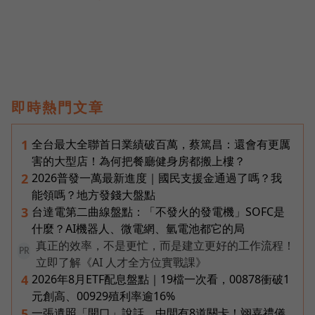
即時熱門文章
全台最大全聯首日業績破百萬，蔡篤昌：還會有更厲
1
害的大型店！為何把餐廳健身房都搬上樓？
2026普發一萬最新進度｜國民支援金通過了嗎？我
2
能領嗎？地方發錢大盤點
台達電第二曲線盤點：「不發火的發電機」SOFC是
3
什麼？AI機器人、微電網、氫電池都它的局
真正的效率，不是更忙，而是建立更好的工作流程！
PR
立即了解《AI 人才全方位實戰課》
2026年8月ETF配息盤點｜19檔一次看，00878衝破1
4
元創高、00929殖利率逾16%
一張遺照「開口」說話，中間有8道關卡！翊嘉禮儀
5