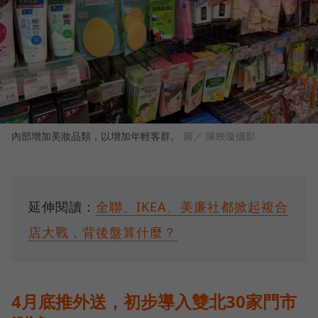
內部增加美妝品類，以增加年輕客群。
圖／ 陳映璇攝影
延伸閱讀：
全聯、IKEA、美廉社都掀起複合
店大戰，背後盤算什麼？
4月底推外送，初步導入雙北30家門市