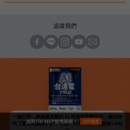
追蹤我們
一鍵訂閱，解鎖最完整的 AI 與商業實戰指南 | 數位時
挑戰100 MVP雙獎榮耀！
立即報獎
代【夏日閱讀展】訂一年送一年共12期，優惠價1,690