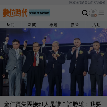
關於我們
廣告合作
內容授權
熱門
新聞
專題
影音
活動
金仁寶集團接班人是誰？許勝雄：我要