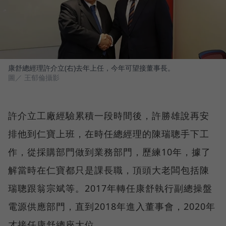
康舒總經理許介立(右)去年上任，今年可望接董事長。
圖／ 王郁倫攝影
許介立工廠經驗累積一段時間後，許勝雄說再安
排他到仁寶上班，在時任總經理的陳瑞聰手下工
作，從採購部門做到業務部門，歷練10年，據了
解當時在仁寶都只是課長職，頂頭大老闆包括陳
瑞聰跟翁宗斌等。2017年轉任康舒執行副總操盤
電源供應部門，直到2018年進入董事會，2020年
才接任康舒總座大位。