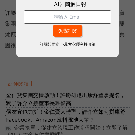
一AI》圖解日報
許勝雄對印度設廠的看法，也間接說明了金仁寶
集團對印度設廠的態度，從積極到轉為觀望的關
鍵原因，在諸多大環境條件不完備下，金仁寶集
訂閱即同意
巨思文化隱私權政策
團很可能是最晚插旗印度的電子五哥。
延伸閱讀
金仁寶集團交棒啟動！許勝雄退出康舒董事提名，
●
獨子許介立接董事長呼聲高
侯友宜也力挺！金仁寶大轉型，許介立如何拼康舒
●
Facebook、Amazon燃料電池大單？
企業搶單，從建立跨境工作流程開始！立即了解
《AI 人才全方位實戰課》