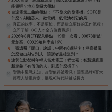
2026普發一萬最新進度｜國民支援金通過了嗎？我
2
能領嗎？地方發錢大盤點
台達電第二曲線盤點：「不發火的發電機」SOFC是
3
什麼？AI機器人、微電網、氫電池都它的局
真正的效率，不是更忙，而是建立更好的工作流程！
PR
立即了解《AI 人才全方位實戰課》
2026年8月ETF配息盤點｜19檔一次看，00878衝破1
4
元創高、00929殖利率逾16%
一張遺照「開口」說話，中間有8道關卡！翊嘉禮儀
5
怎麼做出AI告別式，讓逝者最後道別？
連黃仁勳都叫年輕人當水電工！程世嘉：智慧通膨重
6
新定義「有價值的人」到底什麼樣子？
變動中迎戰未知，改變值得被看見！國際品牌X百大
PR
經理人雙重肯定，展現AI時代關鍵成長力