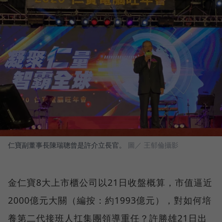
仁寶副董事長陳瑞聰曾是許介立長官。
圖／ 王郁倫攝影
金仁寶8大上市櫃公司以21日收盤概算，市值逼近
2000億元大關（編按：約1993億元），對如何培
養第二代接班人扛集團領導重任？許勝雄21日出