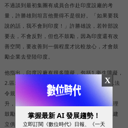
不過談到最初集團有成員合作赴印度設廠的考
量，許勝雄則坦言他覺得不是很好。「如果要我
說的話，我不會到印度！」許勝雄說，若幹部說
要去，不會反對，但也不鼓勵，因為印度還有改
善空間，要改善到一個程度才比較放心，才會鼓
勵企業去登陸印度。
他指出，印度設廠有很多障礙，包括1.衛生障礙，
X
2.區域互相流動機制很低，3.語言4運作方式5.法
令規定，除非上述條件改變，地方政府效率提
升，或許比較成熟，不可否認印度有優勢，總理
鼓勵製造促進經濟發展，國際大廠逐漸在當地建
掌握最新 AI 發展趨勢！
立即訂閱《數位時代》日報、《一天
立供應鏈，但這都不是他重視的關鍵。