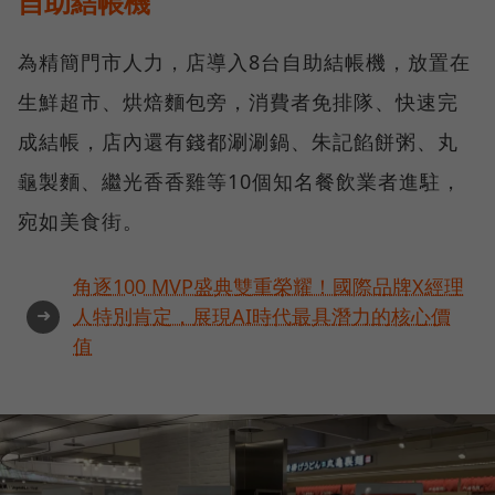
自助結帳機
為精簡門市人力，店導入8台自助結帳機，放置在
生鮮超市、烘焙麵包旁，消費者免排隊、快速完
成結帳，店內還有錢都涮涮鍋、朱記餡餅粥、丸
龜製麵、繼光香香雞等10個知名餐飲業者進駐，
宛如美食街。
角逐100 MVP盛典雙重榮耀！國際品牌X經理
➜
人特別肯定，展現AI時代最具潛力的核心價
值