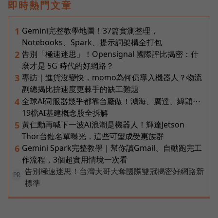
即時熱門文章
Gemini完整教學地圖！37篇實測整理，
1
Notebooks、Spark、提示詞架構全打包
告別「極速迷思」！Opensignal 國際評比揭密：什
2
麼才是 5G 時代的好網路？
專訪｜進貨沒變快，momo為何仍導入機器人？物流
3
副總揭比拚速度更棘手的缺工難題
全球AI伺服器幾乎都靠台廠做！鴻海、廣達、緯穎⋯
4
19檔AI基建概念股全拆解
黃仁勳再喊下一波AI浪潮是機器人！輝達Jetson
5
Thor台鏈名單曝光，這些可望成受惠族群
Gemini Spark完整教學｜幫你讀Gmail、自動跑完工
6
作流程，3個超實用情境一次看
告別極速迷思！台灣大哥大奪國際雙冠揭密好網路新
PR
標準