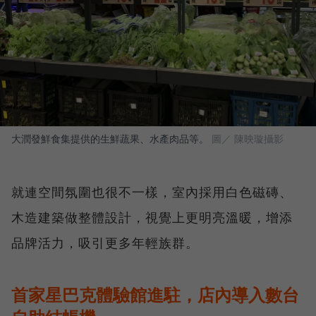
大潤發鮮食集提供的生鮮蔬果、水產肉品等。
圖／ 陳映璇攝影
就連空間氛圍也很不一樣，室內採用白色磁磚、
木造建築做整體設計，視覺上更明亮溫暖，增添
品牌活力，吸引更多年輕族群。
首家星巴克體驗館進駐，店內導入數台