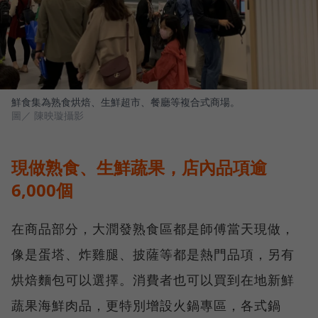
鮮食集為熟食烘焙、生鮮超市、餐廳等複合式商場。
圖／ 陳映璇攝影
現做熟食、生鮮蔬果，店內品項逾
6,000個
在商品部分，大潤發熟食區都是師傅當天現做，
像是蛋塔、炸雞腿、披薩等都是熱門品項，另有
烘焙麵包可以選擇。消費者也可以買到在地新鮮
蔬果海鮮肉品，更特別增設火鍋專區，各式鍋