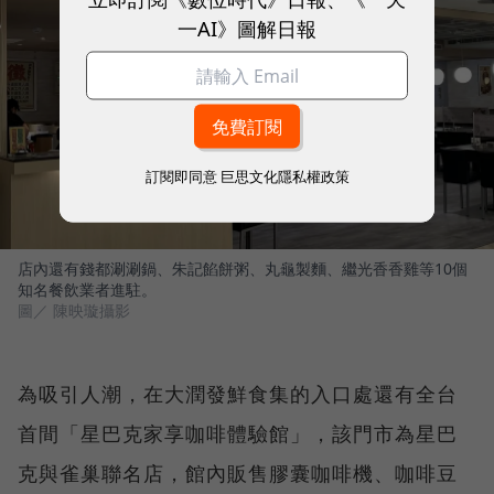
一AI》圖解日報
訂閱即同意
巨思文化隱私權政策
店內還有錢都涮涮鍋、朱記餡餅粥、丸龜製麵、繼光香香雞等10個
知名餐飲業者進駐。
圖／ 陳映璇攝影
為吸引人潮，在大潤發鮮食集的入口處還有全台
首間「星巴克家享咖啡體驗館」，該門市為星巴
克與雀巢聯名店，館內販售膠囊咖啡機、咖啡豆