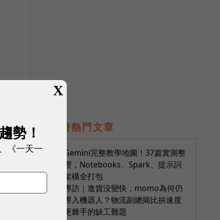
X
即時熱門文章
展趨勢！
、《一天一
Gemini完整教學地圖！37篇實測整
1
年
理，Notebooks、Spark、提示詞
年
架構全打包
專訪｜進貨沒變快，momo為何仍
2
導入機器人？物流副總揭比拚速度
更棘手的缺工難題