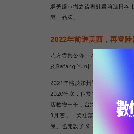
繼美國市場之後再計畫前進日本
第一品牌。
2022年前進美西，再登陸
八方雲集公佈，2020年12月於美國投
及Bafang Yunji Restau
2021年將於加州設立中央工廠
2020年底，位於香港的「百芳池
店數增一倍，台灣「梁社漢排骨」已
3月底，「梁社漢排骨」已有 8
屋」也開設了 9 家門店，台港