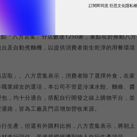
訂閱即同意
巨思文化隱私
球市場潛能的創新實踐！立即報名100 MVP，挑戰雙獎肯
餐點「八方雲集」分店數達1250家，重點在於推動八方
煎台及自動煮麵機，以提供消費者衛生乾淨的用餐環境
購店取」。八方雲集表示，消費者除了選擇外食，在家
多職業婦女的選項，本公司不管是冷凍水餃、麵條、醬
理包，均十分適合，搭配自行開發之線上購物平台，並
貨通路，皆為工廠及門店增加營收來源。
自行生產，但還有外購料比例，八方雲集表示，將朝上
食材進行評估，若達規模經濟則納入自行生產項目。