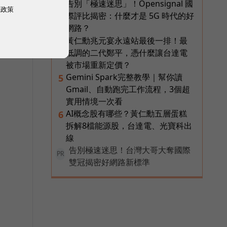
告別「極速迷思」！Opensignal 國
3
權政策
際評比揭密：什麼才是 5G 時代的好
網路？
黃仁勳兆元宴永遠站最後一排！最
4
低調的二代鄭平，憑什麼讓台達電
被市場重新定價？
Gemini Spark完整教學｜幫你讀
5
Gmail、自動跑完工作流程，3個超
實用情境一次看
AI概念股有哪些？黃仁勳五層蛋糕
6
拆解8檔能源股，台達電、光寶科出
線
告別極速迷思！台灣大哥大奪國際
PR
雙冠揭密好網路新標準