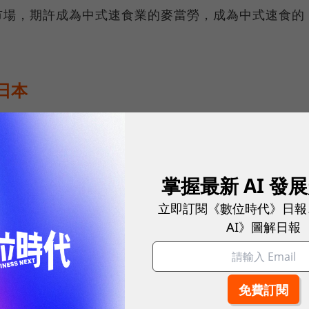
市場，期許成為中式速食業的麥當勞，成為中式速食的
日本
資120萬美元設立合資公司 Bafang Yunji Foods
rant，持股6成，目標2022年首季開第一家店。
掌握最新 AI 發
，屆時將再投資178萬美元興建工廠及買設備，另外，
立即訂閱《數位時代》日報
上便當」及「八方台式麵屋」合計開設 8 家門店，一
AI》圖解日報
開設 77 家門店，比2019年也翻一倍，而到2021
5 家門店，而香港「百芳池上便當」以及「八方台式麵
二地均會持續積極展店，迅速累積新品牌知名度。