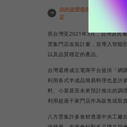
你的改變值得被看見🔥最具全
➜
定
而台灣至2021年3月，台灣庶民
雲集門店改裝計畫，並導入智能
以及品質穩定的產品。
台灣還將成立電商平台提供「網
利用各式半成品簡易料理也是許
料、小菜甚至未來預計推出的調
利用超過千家門店作為販售或取
八方雲集許多食材透過中央工廠
游發展，未來會針對多品牌共同