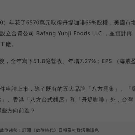
0）年花了6570萬元取得丹堤咖啡69%股權，美國市
資公司 Bafang Yunji Foods LLC ，並預計再
央工廠。
全年寫下51.8億營收、年增7.27%；EPS （每股
遞件申請上市，除了既有的五大品牌「八方雲集」、「
當」、香港「八方台式麵屋」和「丹堤咖啡」外，台灣
哪些方向前進？
、數位趨勢！訂閱《數位時代》日報及社群活動訊息