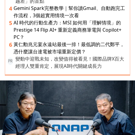
越差」的盲點
Gemini Spark完整教學｜幫你讀Gmail、自動跑完工
4
作流程，3個超實用情境一次看
AI 時代的行動生產力：MSI 如何用「理解情境」的
5
Prestige 14 Flip AI+ 重新定義商務筆電與 Copilot+
PC？
黃仁勳兆元宴永遠站最後一排！最低調的二代鄭平，
6
憑什麼讓台達電被市場重新定價？
變動中迎戰未知，改變值得被看見！國際品牌X百大
PR
經理人雙重肯定，展現AI時代關鍵成長力