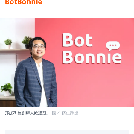
BotBonnie
邦妮科技創辦人羅建凱。
圖／ 蔡仁譯攝