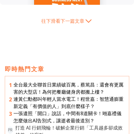
往下滑看下一篇文章
即時熱門文章
全台最大全聯首日業績破百萬，蔡篤昌：還會有更厲
1
害的大型店！為何把餐廳健身房都搬上樓？
連黃仁勳都叫年輕人當水電工！程世嘉：智慧通膨重
2
新定義「有價值的人」到底什麼樣子？
一張遺照「開口」說話，中間有8道關卡！翊嘉禮儀
3
怎麼做出AI告別式，讓逝者最後道別？
打造 AI 行銷飛輪！破解企業行銷「工具越多卻成效
PR