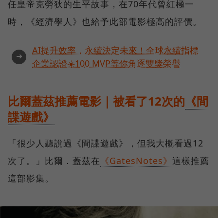
任皇帝克勞狄的生平故事，在70年代曾紅極一
時，《經濟學人》也給予此部電影極高的評價。
AI提升效率，永續決定未來！全球永續指標
➜
企業認證☀️100 MVP等你角逐雙獎榮譽
比爾蓋茲推薦電影｜被看了12次的
《間
諜遊戲》
「很少人聽說過《間諜遊戲》，但我大概看過12
次了。」比爾．蓋茲在
《GatesNotes》
這樣推薦
這部影集。