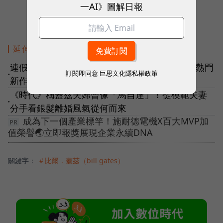
一AI》圖解日報
延伸閱讀
連假看什麼片？Netflix奧斯卡得獎作品、5月最熱門
訂閱即同意
巨思文化隱私權政策
●
新作懶人包一次看，解渴你的追劇荒
《時代》稱蓋茲夫婦曾像「馬自達」！從模範夫妻
●
分手看銀髮離婚風氣從何而來
成為下一個產業標竿！施耐德電機X百大MVP加
值榮譽🌏立即報獎展現企業永續DNA
關鍵字：
＃比爾．蓋茲（bill gates）