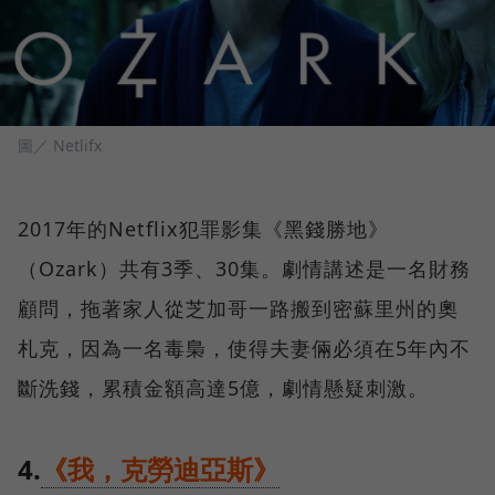
圖／ Netlifx
2017年的Netflix犯罪影集《黑錢勝地》
（Ozark）共有3季、30集。劇情講述是一名財務
顧問，拖著家人從芝加哥一路搬到密蘇里州的奧
札克，因為一名毒梟，使得夫妻倆必須在5年內不
斷洗錢，累積金額高達5億，劇情懸疑刺激。
4.
《我，克勞迪亞斯》