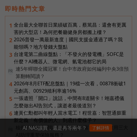
即時熱門文章
全台最大全聯首日業績破百萬，蔡篤昌：還會有更厲
1
害的大型店！為何把餐廳健身房都搬上樓？
2026普發一萬最新進度｜國民支援金通過了嗎？我
2
能領嗎？地方發錢大盤點
台達電第二曲線盤點：「不發火的發電機」SOFC是
3
什麼？AI機器人、微電網、氫電池都它的局
連5年蟬聯全國冠軍！台中市政府如何編列中央3倍預
PR
算翻轉閱讀？
2026年8月ETF配息盤點｜19檔一次看，00878衝破1
4
元創高、00929殖利率逾16%
一張遺照「開口」說話，中間有8道關卡！翊嘉禮儀
5
怎麼做出AI告別式，讓逝者最後道別？
連黃仁勳都叫年輕人當水電工！程世嘉：智慧通膨重
6
新定義「有價值的人」到底什麼樣子？
核保快六成、理賠判讀再加速！富邦人壽如何用三大
AI NAS該買，還是再等兩年？
了解詳情
PR
AI助理重塑保險服務？