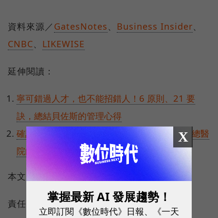
資料來源／
GatesNotes
、
Business Insider
、
CNBC
、
LIKEWISE
延伸閱讀：
寧可錯過人才，也不能招錯人！6 原則、21 要
訣，總結貝佐斯的管理心得
確診數增，床位、醫療用品供給跟得上？麻省總醫
X
院的轉型、應變實錄
本文授權轉載自：
經理人
掌握最新 AI 發展趨勢！
責任編輯：郭昱彣、蕭閔云
立即訂閱《數位時代》日報、《一天