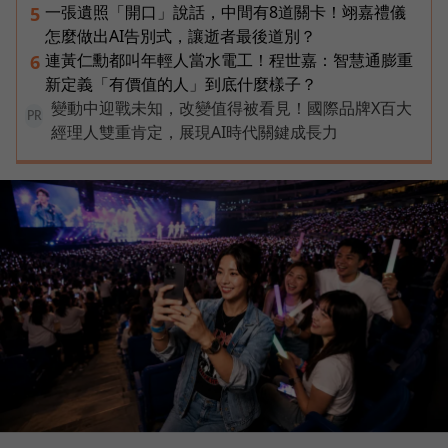
一張遺照「開口」說話，中間有8道關卡！翊嘉禮儀
5
怎麼做出AI告別式，讓逝者最後道別？
連黃仁勳都叫年輕人當水電工！程世嘉：智慧通膨重
6
新定義「有價值的人」到底什麼樣子？
變動中迎戰未知，改變值得被看見！國際品牌X百大
PR
經理人雙重肯定，展現AI時代關鍵成長力