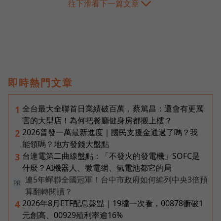
往下滑看下一篇文章
即時熱門文章
全台最大全聯首日業績破百萬，蔡篤昌：還會有更厲
1
害的大型店！為何把餐廳健身房都搬上樓？
2026普發一萬最新進度｜國民支援金通過了嗎？我
2
能領嗎？地方發錢大盤點
台達電第二曲線盤點：「不發火的發電機」SOFC是
3
什麼？AI機器人、微電網、氫電池都它的局
連5年蟬聯全國冠軍！台中市政府如何編列中央3倍預
PR
算翻轉閱讀？
2026年8月ETF配息盤點｜19檔一次看，00878衝破1
4
元創高、00929殖利率逾16%