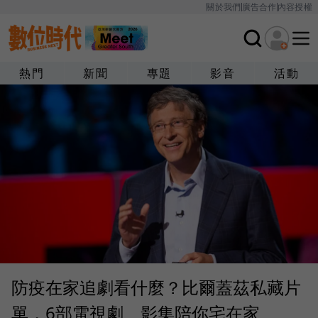
關於我們
廣告合作
內容授權
熱門
新聞
專題
影音
活動
防疫在家追劇看什麼？比爾蓋茲私藏片
單，6部電視劇、影集陪你宅在家