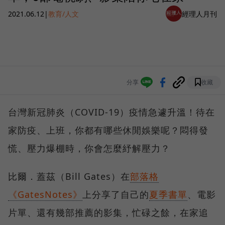
2021.06.12
|
教育/人文
經理人月刊
分享
收藏
台灣新冠肺炎（COVID-19）疫情急遽升溫！待在
家防疫、上班，你都有哪些休閒娛樂呢？悶得發
慌、壓力爆棚時，你會怎麼紓解壓力？
比爾．蓋茲（Bill Gates）在
部落格
《GatesNotes》
上分享了自己的
夏季書單
、電影
片單、還有幾部推薦的影集，忙碌之餘，在家追