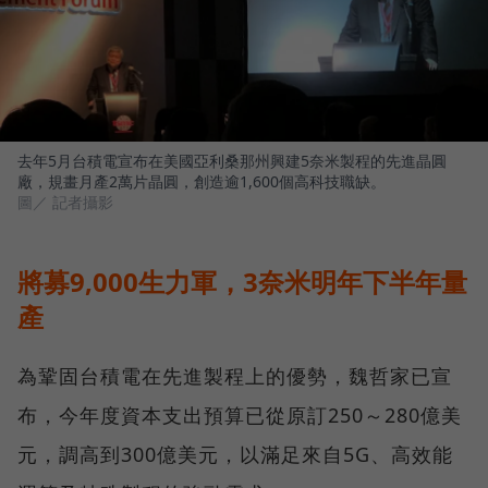
去年5月台積電宣布在美國亞利桑那州興建5奈米製程的先進晶圓
廠，規畫月產2萬片晶圓，創造逾1,600個高科技職缺。
圖／ 記者攝影
將募9,000生力軍，3奈米明年下半年量
產
為鞏固台積電在先進製程上的優勢，魏哲家已宣
布，今年度資本支出預算已從原訂250～280億美
元，調高到300億美元，以滿足來自5G、高效能