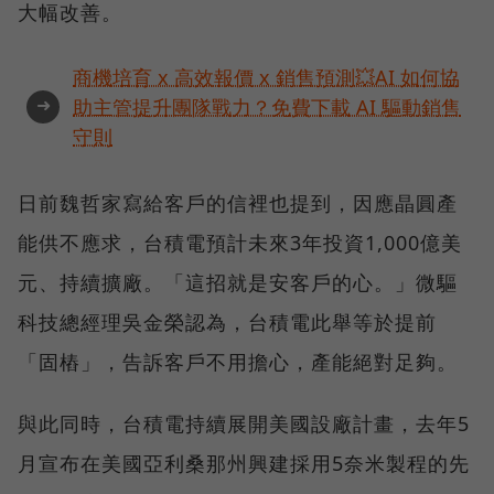
大幅改善。
商機培育 x 高效報價 x 銷售預測💥AI 如何協
➜
助主管提升團隊戰力？免費下載 AI 驅動銷售
守則
日前魏哲家寫給客戶的信裡也提到，因應晶圓產
能供不應求，台積電預計未來3年投資1,000億美
元、持續擴廠。「這招就是安客戶的心。」微驅
科技總經理吳金榮認為，台積電此舉等於提前
「固樁」，告訴客戶不用擔心，產能絕對足夠。
與此同時，台積電持續展開美國設廠計畫，去年5
月宣布在美國亞利桑那州興建採用5奈米製程的先