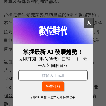
運算及特殊製程的強勁需求。
台積電去年領先業界成功量產的5奈米製程技術，
X
不但已為2020年度營收貢獻約8％，預估今年還將
拉高到20％。而台積電今年將進行3奈米試產，計
畫於2022年下半年進入量產階段，蘋果可望成為
首家採用3奈米先進製程的重要客戶。
掌握最新 AI 發展趨勢！
立即訂閱《數位時代》日報、《一天
最值得關注的是，繼IBM今年5月發表2奈米晶
一AI》圖解日報
片，台積電與台灣大學、美國麻省理工學院
（MIT）聯手發表研究，首提出利用半金屬鉍
（Bi）作為二維材料的接觸電極，
可大幅降低電
阻並提高電流，有助實現未來半導體1奈米的挑
訂閱即同意
巨思文化隱私權政策
戰。