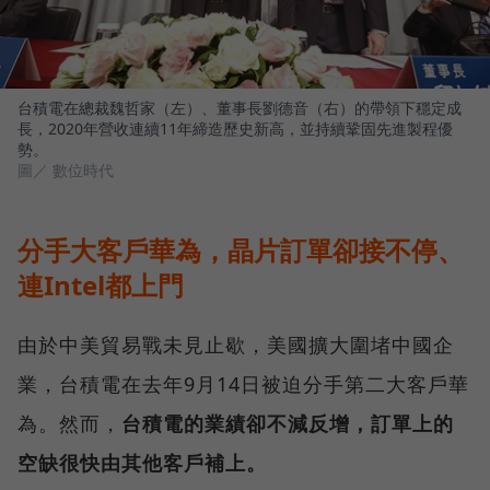
台積電在總裁魏哲家（左）、董事長劉德音（右）的帶領下穩定成
長，2020年營收連續11年締造歷史新高，並持續鞏固先進製程優
勢。
圖／ 數位時代
分手大客戶華為，晶片訂單卻接不停、
連Intel都上門
由於中美貿易戰未見止歇，美國擴大圍堵中國企
業，台積電在去年9月14日被迫分手第二大客戶華
為。然而，
台積電的業績卻不減反增，訂單上的
空缺很快由其他客戶補上。