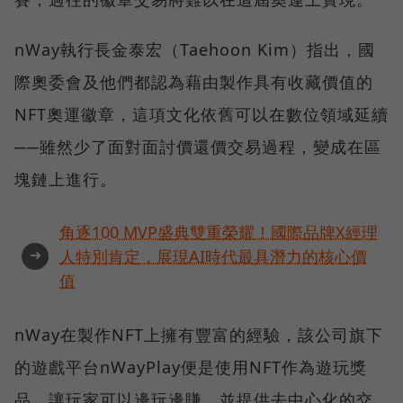
nWay執行長金泰宏（Taehoon Kim）指出，國
際奧委會及他們都認為藉由製作具有收藏價值的
NFT奧運徽章，這項文化依舊可以在數位領域延續
──雖然少了面對面討價還價交易過程，變成在區
塊鏈上進行。
角逐100 MVP盛典雙重榮耀！國際品牌X經理
➜
人特別肯定，展現AI時代最具潛力的核心價
值
nWay在製作NFT上擁有豐富的經驗，該公司旗下
的遊戲平台nWayPlay便是使用NFT作為遊玩獎
品，讓玩家可以邊玩邊賺，並提供去中心化的交