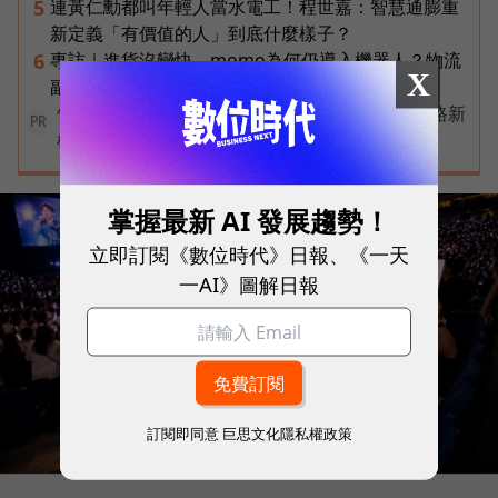
連黃仁勳都叫年輕人當水電工！程世嘉：智慧通膨重
5
新定義「有價值的人」到底什麼樣子？
專訪｜進貨沒變快，momo為何仍導入機器人？物流
6
X
副總揭比拚速度更棘手的缺工難題
告別極速迷思！台灣大哥大奪國際雙冠揭密好網路新
PR
標準
掌握最新 AI 發展趨勢！
立即訂閱《數位時代》日報、《一天
一AI》圖解日報
訂閱即同意
巨思文化隱私權政策