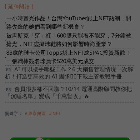
延伸閱讀
一小時賣光作品！台灣YouTuber跟上NFT熱潮，開
●
路先鋒的她們看到哪些新機會？
被馬斯克「穿」紅！600雙只能看不能穿，7分鐘被
●
搶光，NFT虛擬球鞋將如何影響時尚產業？
83歲的球卡公司Topps搭上NFT成SPAC投資新歡！
●
一張職棒簽名球員卡520萬美元成交
AI 可以接手哪些工作？6 大銷售管理情境一次解
析！打造更高效的 AI 團隊👉🏻下載主管教戰手冊
會員很多卻不回購？10/14 電通高階顧問教你把
「沉睡名單」變成「千萬營收」🔥
關鍵字：
＃東京奧運
＃NFT