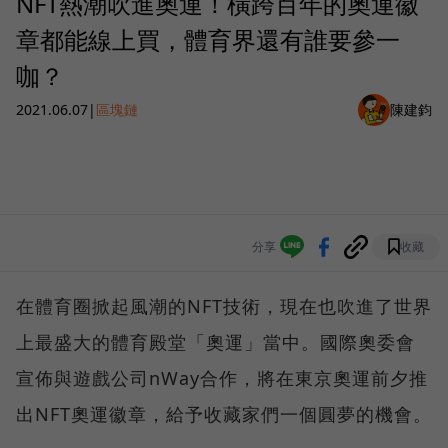
NFT熱潮吹進奧運！橫跨百年的奧運徽
章都能線上買，體育界還有誰要參一
咖？
2021.06.07
|
區塊鏈
陳建鈞
分享
收藏
在體育圈掀起風潮的NFT技術，現在也吹進了世界
上最盛大的體育殿堂「奧運」當中。國際奧委會
宣佈與遊戲公司nWay合作，將在東京奧運前夕推
出NFT奧運徽章，給予收藏家們一個圓夢的機會。