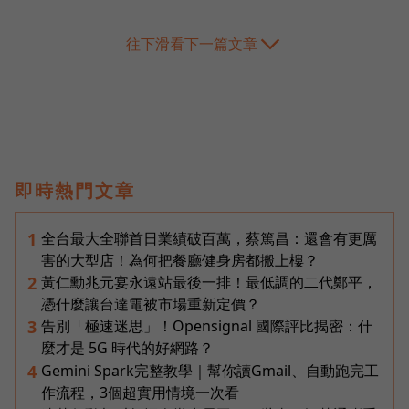
往下滑看下一篇文章
即時熱門文章
全台最大全聯首日業績破百萬，蔡篤昌：還會有更厲
1
害的大型店！為何把餐廳健身房都搬上樓？
黃仁勳兆元宴永遠站最後一排！最低調的二代鄭平，
2
憑什麼讓台達電被市場重新定價？
告別「極速迷思」！Opensignal 國際評比揭密：什
3
麼才是 5G 時代的好網路？
Gemini Spark完整教學｜幫你讀Gmail、自動跑完工
4
作流程，3個超實用情境一次看