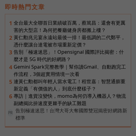
即時熱門文章
全台最大全聯首日業績破百萬，蔡篤昌：還會有更厲
1
害的大型店！為何把餐廳健身房都搬上樓？
黃仁勳兆元宴永遠站最後一排！最低調的二代鄭平，
2
憑什麼讓台達電被市場重新定價？
告別「極速迷思」！Opensignal 國際評比揭密：什
3
麼才是 5G 時代的好網路？
Gemini Spark完整教學｜幫你讀Gmail、自動跑完工
4
作流程，3個超實用情境一次看
連黃仁勳都叫年輕人當水電工！程世嘉：智慧通膨重
5
新定義「有價值的人」到底什麼樣子？
專訪｜進貨沒變快，momo為何仍導入機器人？物流
6
副總揭比拚速度更棘手的缺工難題
告別極速迷思！台灣大哥大奪國際雙冠揭密好網路新
PR
標準