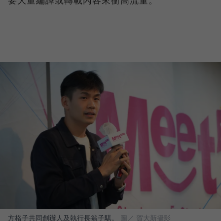
方格子共同創辦人及執行長翁子騏。
圖／ 賀大新攝影