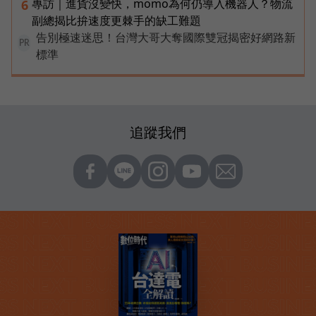
專訪｜進貨沒變快，momo為何仍導入機器人？物流
6
副總揭比拚速度更棘手的缺工難題
告別極速迷思！台灣大哥大奪國際雙冠揭密好網路新
PR
標準
追蹤我們