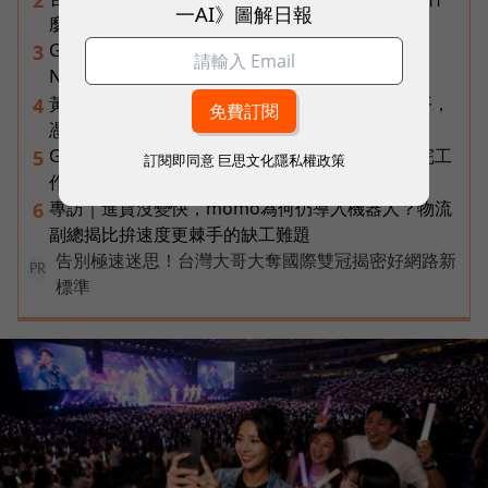
一AI》圖解日報
麼才是 5G 時代的好網路？
Gemini完整教學地圖！37篇實測整理，
3
Notebooks、Spark、提示詞架構全打包
黃仁勳兆元宴永遠站最後一排！最低調的二代鄭平，
4
憑什麼讓台達電被市場重新定價？
Gemini Spark完整教學｜幫你讀Gmail、自動跑完工
5
訂閱即同意
巨思文化隱私權政策
作流程，3個超實用情境一次看
專訪｜進貨沒變快，momo為何仍導入機器人？物流
6
副總揭比拚速度更棘手的缺工難題
告別極速迷思！台灣大哥大奪國際雙冠揭密好網路新
PR
標準