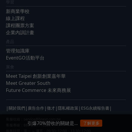
學習
新商業學校
線上課程
課程團票方案
企業內訓計畫
產品
管理知識庫
EventGO活動平台
展會
Meet Taipei 創新創業嘉年華
Meet Greater South
Future Commerce 未來商務展
|
|
|
|
|
|
關於我們
廣告合作
徵才
隱私權政策
ESG永續報告書
客服信箱：
service@bnext.com.tw
引爆70%營收的關鍵是...
了解更多
客服專線：886-2-87716326
服務時間：週一 ～ 週五：09:30~12:00；13:30~17:00