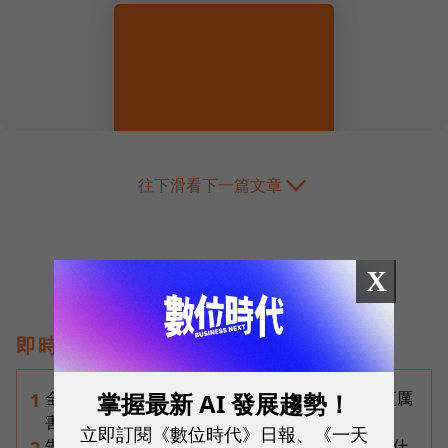
往下滑看下一篇文章
X
即時熱門文章
掌握最新 AI 發展趨勢！
全台最大全聯首日業績破百萬，蔡篤昌：還會有更厲
1
害的大型店！為何把餐廳健身房都搬上樓？
立即訂閱《數位時代》日報、《一天
告別「極速迷思」！Opensignal 國際評比揭密：什
2