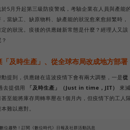
也於5月升起第三級防疫警戒，考驗企業在人員與產能
著，當缺工、缺原物料、缺產能的狀況愈來愈頻繁時，
確定的狀況。疫後的供應鏈新常態是什麼？經理人又該
呢？
棄「及時生產」、從全球布局改成地方部署
昶勳提到，供應鏈在這波疫情下會有兩大調整，一是
從
過去提倡用
「及時生產」（Just in time，JIT）
來
司甚至能將庫存周轉率壓在1個月內，但疫情下的工人
根本難以應對。
、數位趨勢！訂閱《數位時代》日報及社群活動訊息