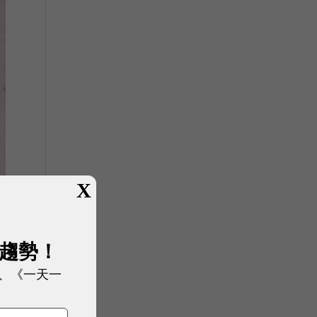
X
展趨勢！
、《一天一
各