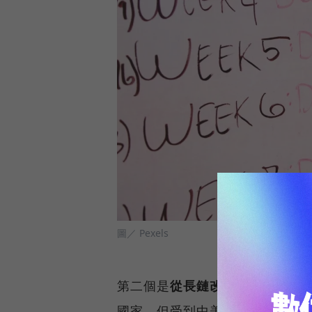
圖／ Pexels
第二個是
從長鏈改成短鏈布局
，
國家，但受到中美貿易戰影響，美