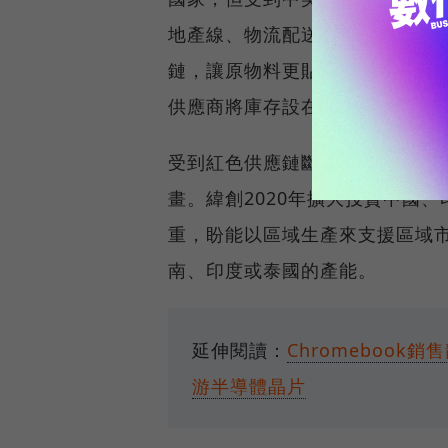
地產線、物流配送的不穩定。黃
鏈，讓原物料更貼近供貨市場。類
供應商將庫存設在裝配廠附近，
受到紅色供應鏈斷鏈與疫情的衝
畫。緯創2020年擴大投資中國
重，盼能以區域生產來支援區域
南、印度或泰國的產能。
延伸閱讀：
Chromeboo
游半導體晶片