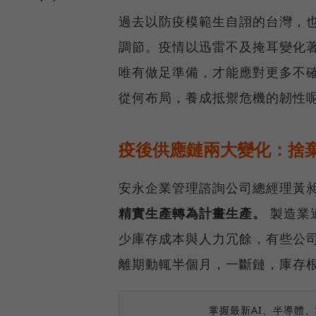
過去以防疫模範生自詡的台灣，
調節。疫情以迅雷不及掩耳變化
唯有做足準備，才能應對更多不
從何布局，養成抵禦危機的韌性
疫後供應鏈兩大變化：捨
安永企業管理諮詢公司總經理黃
精實生產轉為計畫生產。
製造業
少庫存成本與人力冗餘，有些公
離期動輒半個月，一斷鏈，庫存
掌握最新AI、半導體