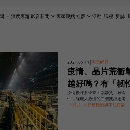
聞
深度專題
影音新聞
專家觀點
社群
活動
課程
雜誌
2021.06.11
|
商業經營
疫情、晶片荒衝
越好嗎？有「韌
疫情後許多企業面臨缺貨、難產
性，經理人必懂的二個關鍵思考：
＃晶片
＃供應鏈斷與零組件缺