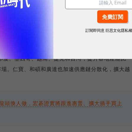
昶勳建議，公司應及早至供貨需求高的國家設置短供應
似戴爾（Dell）在全球設置裝配廠的概念，要求元件
訂閱即同意
巨思文化隱私
就近為各個市場提供接單生產服務。
擊，其實台灣多家筆電公司都有布建海外生產基地的計
、印度、墨西哥、越南、捷克和台灣，提升各地產能比
市場。仁寶、和碩和廣達也加速供應鏈分散化，擴大越
k銷售龍頭換人做，宏碁證實將跟進惠普、擴大插手買上