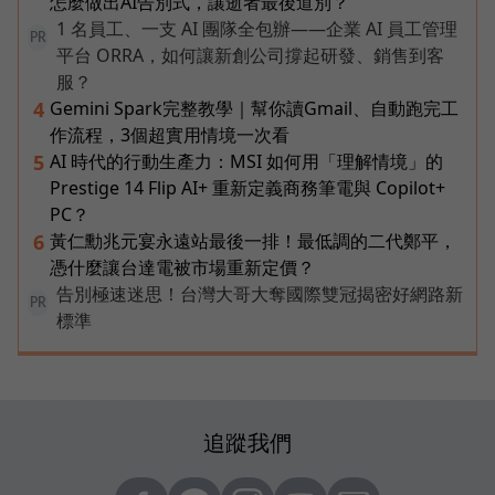
怎麼做出AI告別式，讓逝者最後道別？
1 名員工、一支 AI 團隊全包辦——企業 AI 員工管理
PR
平台 ORRA，如何讓新創公司撐起研發、銷售到客
服？
Gemini Spark完整教學｜幫你讀Gmail、自動跑完工
4
作流程，3個超實用情境一次看
AI 時代的行動生產力：MSI 如何用「理解情境」的
5
Prestige 14 Flip AI+ 重新定義商務筆電與 Copilot+
PC？
黃仁勳兆元宴永遠站最後一排！最低調的二代鄭平，
6
憑什麼讓台達電被市場重新定價？
告別極速迷思！台灣大哥大奪國際雙冠揭密好網路新
PR
標準
追蹤我們