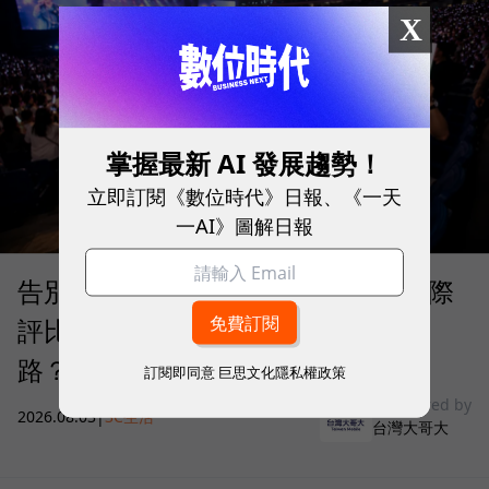
X
掌握最新 AI 發展趨勢！
立即訂閱《數位時代》日報、《一天
一AI》圖解日報
告別「極速迷思」！Opensignal 國際
評比揭密：什麼才是 5G 時代的好網
路？
訂閱即同意
巨思文化隱私權政策
sponsored by
2026.08.03
|
3C生活
台灣大哥大