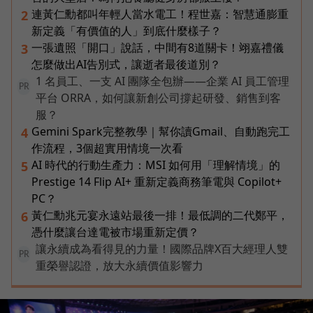
連黃仁勳都叫年輕人當水電工！程世嘉：智慧通膨重
2
新定義「有價值的人」到底什麼樣子？
一張遺照「開口」說話，中間有8道關卡！翊嘉禮儀
3
怎麼做出AI告別式，讓逝者最後道別？
1 名員工、一支 AI 團隊全包辦——企業 AI 員工管理
PR
平台 ORRA，如何讓新創公司撐起研發、銷售到客
服？
Gemini Spark完整教學｜幫你讀Gmail、自動跑完工
4
作流程，3個超實用情境一次看
AI 時代的行動生產力：MSI 如何用「理解情境」的
5
Prestige 14 Flip AI+ 重新定義商務筆電與 Copilot+
PC？
黃仁勳兆元宴永遠站最後一排！最低調的二代鄭平，
6
憑什麼讓台達電被市場重新定價？
讓永續成為看得見的力量！國際品牌X百大經理人雙
PR
重榮譽認證，放大永續價值影響力