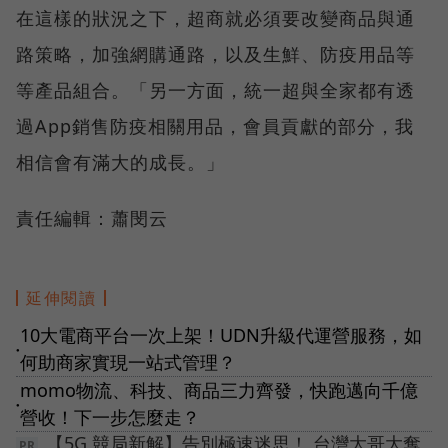
在這樣的狀況之下，超商就必須要改變商品與通
路策略，加強網購通路，以及生鮮、防疫用品等
等產品組合。「另一方面，統一超與全家都有透
過App銷售防疫相關用品，會員貢獻的部分，我
相信會有滿大的成長。」
責任編輯：蕭閔云
延伸閱讀
10大電商平台一次上架！UDN升級代運營服務，如
●
何助商家實現一站式管理？
momo物流、科技、商品三力齊發，快跑邁向千億
●
營收！下一步怎麼走？
【5G 競局新解】告別極速迷思！ 台灣大哥大奪