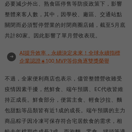
必要減少外出、熟食區停售等防疫政策下，影響
整體來客人數，其中，因學校、廠區、交通站點
關閉而必須暫停營業的封閉商圈店鋪，截至5月底
共計80家。因此影響了單月營收表現。
AI提升效率，永續決定未來！全球永續指標
➜
企業認證☀️100 MVP等你角逐雙獎榮譽
不過，全家便利商店也表示，儘管整體營收雖受
疫情因素干擾，然鮮食、端午預購、EC代收皆維
持正成長。鮮食部分，便當主食、輕食沙拉、麵
包甜點等品類皆有近1成的成長。端午預購的主力
商品粽子因冷凍可保存符合宅居飲食的需求，相
較去年檔期也成長2成。而泡麵、零食、罐頭等適