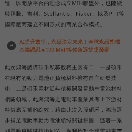
進，以開放平台的理念成立MIH聯盟外，也陸續
與拜騰、吉利、Stellantis、Fisker、以及PTT等
國際廠商建立不同形式的商業合作模式。
AI提升效率，永續決定未來！全球永續指標
➜
企業認證☀️100 MVP等你角逐雙獎榮譽
此次鴻海認購碩禾私募股權主因有二，一是碩禾
在現有的動力電池正負極材料擁有自主研發技
術；二是碩禾電材近年積極開發電動車電池材料
相關領域，此與鴻海之電動車產業具有上下游材
料供應互補的綜效，藉由此次入股碩禾，鴻海逐
步補足電動車動力電池領域關鍵拼圖，隨著一系
列電動車關鍵技術到位，順利搶攻全球電動車市