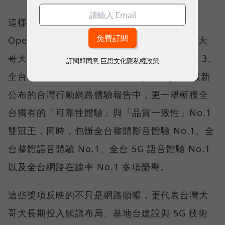
這樣的轉變，也反映在國際權威網路分析機構
Opensignal 公布的評比結果。今年初，台灣大
哥大不僅率先奪下「 4G／5G 在線率全球 No.3、
訂閱即同意
巨思文化隱私權政策
全台 No.1 」國際級榮譽，在 Opensignal 最新
公布的台灣行動網路體驗報告中，更一舉斬獲全
台獨有的「可靠性體驗」與「品質一致性」No.1
雙冠王，同時，包辦全台整體影音體驗 No.1、全
台整體語音體驗 No.1、全台 5G 語音體驗 No.1
以及全台網路在線率 No.1 多項榮譽。
這些獎項反映的不只是網路順暢，更代表台灣大
哥大長期投入頻譜布局、基地台建設與 5G 技術