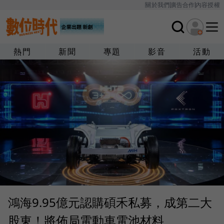
關於我們
廣告合作
內容授權
熱門
新聞
專題
影音
活動
鴻海9.95億元認購碩禾私募，成第二大
股東！將佈局電動車電池材料