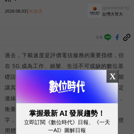
sponsored by
2026.08.03
|
3C生活
台灣大哥大
分享
過去，下載速度是評價電信服務的重要指標，但
在 5G 成為工作、娛樂、生活不可或缺的數位基
X
礎設施後，消費者發現，再快的網速，如果不能
讓其在人潮聚集、高速移動或室內空間維持穩定
連線，即無法轉換成好的使用體驗，也因如此，
衡量「好網路」的標準，也逐漸從追求測速數
掌握最新 AI 發展趨勢！
字，轉向任何時間、任何地點都能穩定連線的使
立即訂閱《數位時代》日報、《一天
一AI》圖解日報
用體驗。