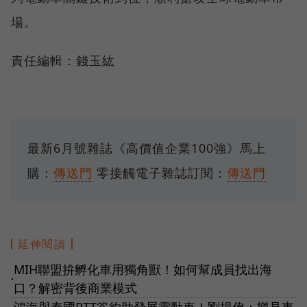
場。
責任編輯：錢玉紘
最新6月號雜誌《高價值企業100強》馬上
購：
傳送門
零接觸電子雜誌訂閱：
傳送門
延伸閱讀
MIH聯盟拚孵化車用獨角獸！如何幫成員找出海
●
口？解密背後商業模式
鴻海與泰國PTT簽約助發展電動車！劉揚偉：樂見東