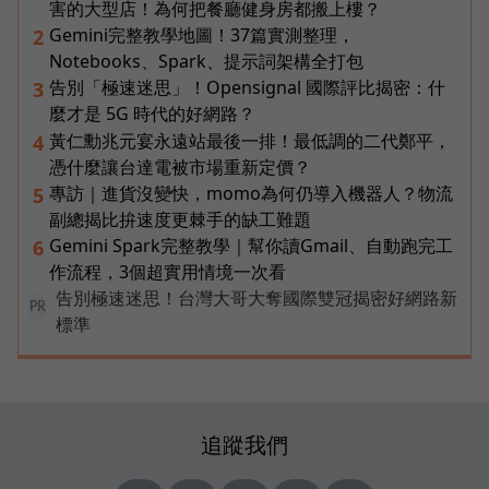
害的大型店！為何把餐廳健身房都搬上樓？
Gemini完整教學地圖！37篇實測整理，
2
Notebooks、Spark、提示詞架構全打包
告別「極速迷思」！Opensignal 國際評比揭密：什
3
麼才是 5G 時代的好網路？
黃仁勳兆元宴永遠站最後一排！最低調的二代鄭平，
4
憑什麼讓台達電被市場重新定價？
專訪｜進貨沒變快，momo為何仍導入機器人？物流
5
副總揭比拚速度更棘手的缺工難題
Gemini Spark完整教學｜幫你讀Gmail、自動跑完工
6
作流程，3個超實用情境一次看
告別極速迷思！台灣大哥大奪國際雙冠揭密好網路新
PR
標準
追蹤我們