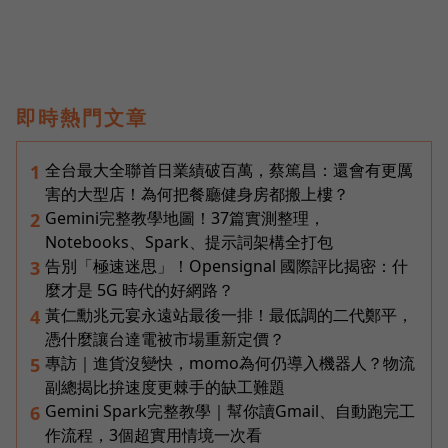
即時熱門文章
全台最大全聯首日業績破百萬，蔡篤昌：還會有更厲
1
害的大型店！為何把餐廳健身房都搬上樓？
Gemini完整教學地圖！37篇實測整理，
2
Notebooks、Spark、提示詞架構全打包
告別「極速迷思」！Opensignal 國際評比揭密：什
3
麼才是 5G 時代的好網路？
黃仁勳兆元宴永遠站最後一排！最低調的二代鄭平，
4
憑什麼讓台達電被市場重新定價？
專訪｜進貨沒變快，momo為何仍導入機器人？物流
5
副總揭比拚速度更棘手的缺工難題
Gemini Spark完整教學｜幫你讀Gmail、自動跑完工
6
作流程，3個超實用情境一次看