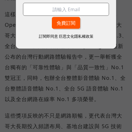
這樣的轉變，也反映在國際權威網路分析機構
Opensignal 公布的評比結果。今年初，台灣大
哥大不僅率先奪下「 4G／5G 在線率全球 No.3、
訂閱即同意
巨思文化隱私權政策
全台 No.1 」國際級榮譽，在 Opensignal 最新
公布的台灣行動網路體驗報告中，更一舉斬獲全
台獨有的「可靠性體驗」與「品質一致性」No.1
雙冠王，同時，包辦全台整體影音體驗 No.1、全
台整體語音體驗 No.1、全台 5G 語音體驗 No.1
以及全台網路在線率 No.1 多項榮譽。
這些獎項反映的不只是網路順暢，更代表台灣大
哥大長期投入頻譜布局、基地台建設與 5G 技術