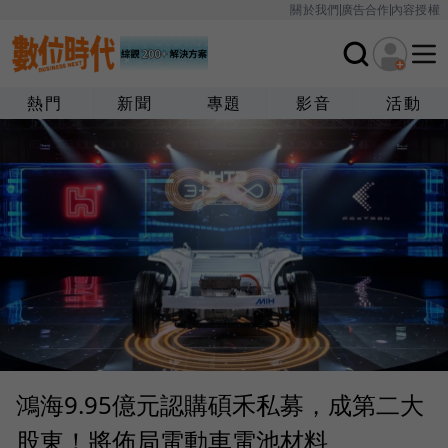
關於我們
廣告合作
內容授權
熱門
新聞
專題
影音
活動
鴻海9.95億元認購碩禾私募，成第二大
股東！將佈局電動車電池材料