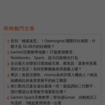
即時熱門文章
告別「極速迷思」！Opensignal 國際評比揭密：什
1
麼才是 5G 時代的好網路？
Gemini完整教學地圖！37篇實測整理，
2
Notebooks、Spark、提示詞架構全打包
全台最大全聯首日業績破百萬，蔡篤昌：還會有更厲
3
害的大型店！為何把餐廳健身房都搬上樓？
專訪｜進貨沒變快，momo為何仍導入機器人？物流
4
副總揭比拚速度更棘手的缺工難題
黃仁勳兆元宴永遠站最後一排！最低調的二代鄭平，
5
憑什麼讓台達電被市場重新定價？
Gemini Spark完整教學｜幫你讀Gmail、自動跑完工
6
作流程，3個超實用情境一次看