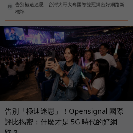
告別極速迷思！台灣大哥大奪國際雙冠揭密好網路新
PR
標準
告別「極速迷思」！Opensignal 國際
評比揭密：什麼才是 5G 時代的好網
路？