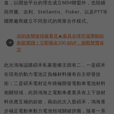
進，以開放平台的理念成立MIH聯盟外，也陸續
與拜騰、吉利、Stellantis、Fisker、以及PTT等
國際廠商建立不同形式的商業合作模式。
你的改變值得被看見🔥最具全球市場潛能的
➜
創新實踐！立即報名100 MVP，挑戰雙獎肯
定
此次鴻海認購碩禾私募股權主因有二，一是碩禾
在現有的動力電池正負極材料擁有自主研發技
術；二是碩禾電材近年積極開發電動車電池材料
相關領域，此與鴻海之電動車產業具有上下游材
料供應互補的綜效，藉由此次入股碩禾，鴻海逐
步補足電動車動力電池領域關鍵拼圖，隨著一系