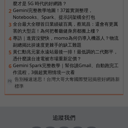
麼才是 5G 時代的好網路？
Gemini完整教學地圖！37篇實測整理，
2
Notebooks、Spark、提示詞架構全打包
全台最大全聯首日業績破百萬，蔡篤昌：還會有更厲
3
害的大型店！為何把餐廳健身房都搬上樓？
專訪｜進貨沒變快，momo為何仍導入機器人？物流
4
副總揭比拚速度更棘手的缺工難題
黃仁勳兆元宴永遠站最後一排！最低調的二代鄭平，
5
憑什麼讓台達電被市場重新定價？
Gemini Spark完整教學｜幫你讀Gmail、自動跑完工
6
作流程，3個超實用情境一次看
告別極速迷思！台灣大哥大奪國際雙冠揭密好網路新
PR
標準
追蹤我們