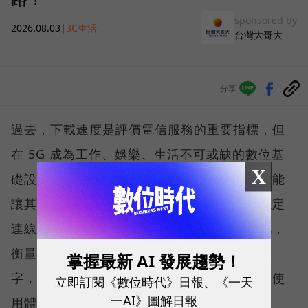
sponsored by
2026.08.03
|
3C生活
台灣大哥大
分享
過去，下載速度是評價電信服務的重要指標，但
在 5G 成為工作、娛樂、生活不可或缺的數位基
X
礎設施後，消費者發現，再快的網速，如果不能
讓其在人潮聚集、高速移動或室內空間維持穩定
連線，即無法轉換成好的使用體驗，也因如此，
衡量「好網路」的標準，也逐漸從追求測速數
掌握最新 AI 發展趨勢！
字，轉向任何時間、任何地點都能穩定連線的使
立即訂閱《數位時代》日報、《一天
一AI》圖解日報
用體驗。