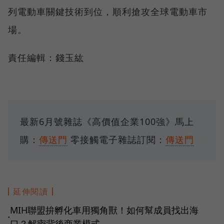
列電動車關鍵技術到位，順利搶攻全球電動車市
場。
責任編輯：錢玉紘
最新6月號雜誌《高價值企業100強》馬上
購：
傳送門
零接觸電子雜誌訂閱：
傳送門
延伸閱讀
MIH聯盟拚孵化車用獨角獸！如何幫成員找出海
●
口？解密背後商業模式