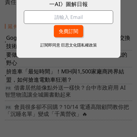
責任編輯：錢玉紘
一AI》圖解日報
延伸閱讀
Gogoro宣佈與鴻海結盟！擴張電動機車、電池交換
●
訂閱即同意
巨思文化隱私權政策
技術，代工巨頭將扮演什麼角色？
要做車、更要孵獨角獸！鴻海電動車大將鄭顯聰的
●
野心
拚造車「最短時間」！MIH與1,500家廠商跨界結
●
盟，如何搶進電動車狂潮？
借書居然能像點外送一樣快？台中市政府用 AI
智慧物流讓全城圖書動起來
會員很多卻不回購？10/14 電通高階顧問教你把
「沉睡名單」變成「千萬營收」🔥