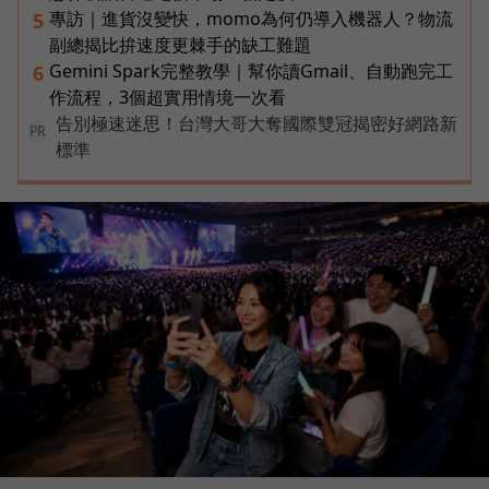
專訪｜進貨沒變快，momo為何仍導入機器人？物流
5
副總揭比拚速度更棘手的缺工難題
Gemini Spark完整教學｜幫你讀Gmail、自動跑完工
6
作流程，3個超實用情境一次看
告別極速迷思！台灣大哥大奪國際雙冠揭密好網路新
PR
標準