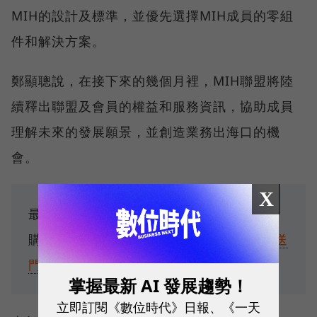
MIH的設計及標準，並優先選擇MIH成員的零組
件和解決方案。
鄭顯聰說，在接下來的幾個月裡，MIH聯盟將陸
續釋出聯盟及會員的權益和服務資訊，協助成員
理解未來的發展願景，並創造業務出海口的機
會。
X
最新6月號雜誌《高價值企業100強》馬上
購：
傳送門
單期「電子雜誌」輕鬆讀：
傳送
門
掌握最新 AI 發展趨勢！
立即訂閱《數位時代》日報、《一天