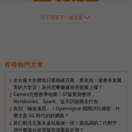
往下滑看下一篇文章
即時熱門文章
全台最大全聯首日業績破百萬，蔡篤昌：還會有更厲
1
害的大型店！為何把餐廳健身房都搬上樓？
Gemini完整教學地圖！37篇實測整理，
2
Notebooks、Spark、提示詞架構全打包
告別「極速迷思」！Opensignal 國際評比揭密：什
3
麼才是 5G 時代的好網路？
黃仁勳兆元宴永遠站最後一排！最低調的二代鄭平，
4
憑什麼讓台達電被市場重新定價？