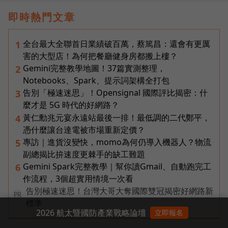
即時熱門文章
全台最大全聯首日業績破百萬，蔡篤昌：還會有更厲
1
害的大型店！為何把餐廳健身房都搬上樓？
Gemini完整教學地圖！37篇實測整理，
2
Notebooks、Spark、提示詞架構全打包
告別「極速迷思」！Opensignal 國際評比揭密：什
3
麼才是 5G 時代的好網路？
黃仁勳兆元宴永遠站最後一排！最低調的二代鄭平，
4
憑什麼讓台達電被市場重新定價？
專訪｜進貨沒變快，momo為何仍導入機器人？物流
5
副總揭比拚速度更棘手的缺工難題
Gemini Spark完整教學｜幫你讀Gmail、自動跑完工
6
作流程，3個超實用情境一次看
告別極速迷思！台灣大哥大奪國際雙冠揭密好網路新
PR
標準
2026 航太暨國防產業戰略論壇
立即報名