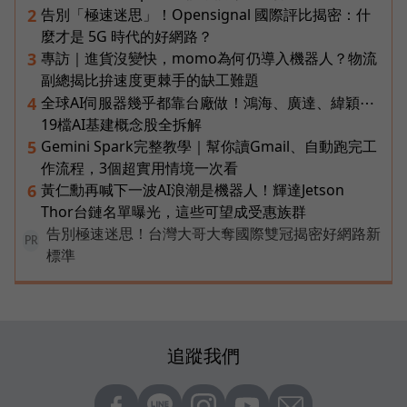
告別「極速迷思」！Opensignal 國際評比揭密：什
2
麼才是 5G 時代的好網路？
專訪｜進貨沒變快，momo為何仍導入機器人？物流
3
副總揭比拚速度更棘手的缺工難題
全球AI伺服器幾乎都靠台廠做！鴻海、廣達、緯穎⋯
4
19檔AI基建概念股全拆解
Gemini Spark完整教學｜幫你讀Gmail、自動跑完工
5
作流程，3個超實用情境一次看
黃仁勳再喊下一波AI浪潮是機器人！輝達Jetson
6
Thor台鏈名單曝光，這些可望成受惠族群
告別極速迷思！台灣大哥大奪國際雙冠揭密好網路新
PR
標準
追蹤我們