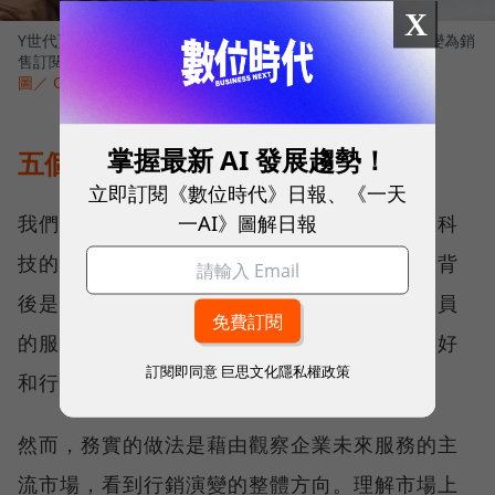
X
Y世代更重視體驗本身而非所有權，商業模式也從銷售產品轉變為銷
售訂閱。
圖／ CardMapr on Unsplash
掌握最新 AI 發展趨勢！
五個世代的差異
立即訂閱《數位時代》日報、《一天
一AI》圖解日報
我們認為，每位顧客都是獨一無二的個體，在科
技的輔助下，行銷最終將達到一對一的目標，背
後是由客製化與個人化來推動。未來，行銷人員
的服務對象是單一顧客，每個人都有獨特的喜好
訂閱即同意
巨思文化隱私權政策
和行為。
然而，務實的做法是藉由觀察企業未來服務的主
流市場，看到行銷演變的整體方向。理解市場上