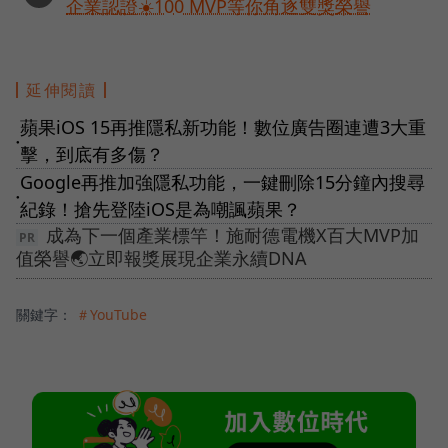
企業認證☀️100 MVP等你角逐雙獎榮譽
延伸閱讀
蘋果iOS 15再推隱私新功能！數位廣告圈連遭3大重
●
擊，到底有多傷？
Google再推加強隱私功能，一鍵刪除15分鐘內搜尋
●
紀錄！搶先登陸iOS是為嘲諷蘋果？
成為下一個產業標竿！施耐德電機X百大MVP加
值榮譽🌏立即報獎展現企業永續DNA
關鍵字：
＃YouTube