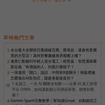
即時熱門文章
全台最大全聯首日業績破百萬，蔡篤昌：還會有更厲
1
害的大型店！為何把餐廳健身房都搬上樓？
連黃仁勳都叫年輕人當水電工！程世嘉：智慧通膨重
2
新定義「有價值的人」到底什麼樣子？
一張遺照「開口」說話，中間有8道關卡！翊嘉禮儀
3
怎麼做出AI告別式，讓逝者最後道別？
1 名員工、一支 AI 團隊全包辦——企業 AI 員工管理
PR
平台 ORRA，如何讓新創公司撐起研發、銷售到客
服？
Gemini Spark完整教學｜幫你讀Gmail、自動跑完工
4