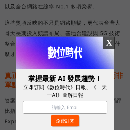
以及全台網路在線率 No.1 多項榮譽。
這些獎項反映的不只是網路順暢，更代表台灣大
哥大長期投入頻譜布局、基地台建設與 5G 技術
X
整合所累積的成果，也讓外界重新思考：究竟什
麼才是真正的好網路？
真正的好網路，比的是長期穩定、而非
掌握最新 AI 發展趨勢！
單點測速
立即訂閱《數位時代》日報、《一天
一AI》圖解日報
答案，就藏在 Opensignal 最具代表性的兩項評
比指標──可靠性體驗（Reliability
Experience）與品質一致性（Consistent