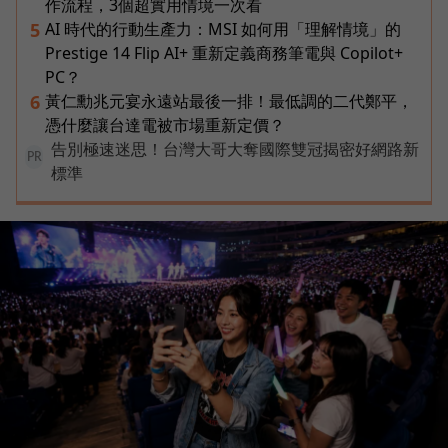
作流程，3個超實用情境一次看
AI 時代的行動生產力：MSI 如何用「理解情境」的
5
Prestige 14 Flip AI+ 重新定義商務筆電與 Copilot+
PC？
黃仁勳兆元宴永遠站最後一排！最低調的二代鄭平，
6
憑什麼讓台達電被市場重新定價？
告別極速迷思！台灣大哥大奪國際雙冠揭密好網路新
PR
標準