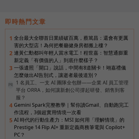
即時熱門文章
全台最大全聯首日業績破百萬，蔡篤昌：還會有更厲
1
害的大型店！為何把餐廳健身房都搬上樓？
連黃仁勳都叫年輕人當水電工！程世嘉：智慧通膨重
2
新定義「有價值的人」到底什麼樣子？
一張遺照「開口」說話，中間有8道關卡！翊嘉禮儀
3
怎麼做出AI告別式，讓逝者最後道別？
1 名員工、一支 AI 團隊全包辦——企業 AI 員工管理
PR
平台 ORRA，如何讓新創公司撐起研發、銷售到客
服？
Gemini Spark完整教學｜幫你讀Gmail、自動跑完工
4
作流程，3個超實用情境一次看
AI 時代的行動生產力：MSI 如何用「理解情境」的
5
Prestige 14 Flip AI+ 重新定義商務筆電與 Copilot+
PC？