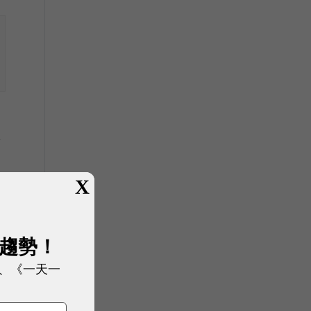
過
新
X
展趨勢！
、《一天一