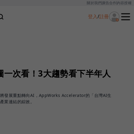
關於我們
廣告合作
內容授權
登入
/
註冊
圖一次看！3大趨勢看下半年人
點轉向AI，AppWorks Accelerator的「台灣AI生
來產業連結的綜效。