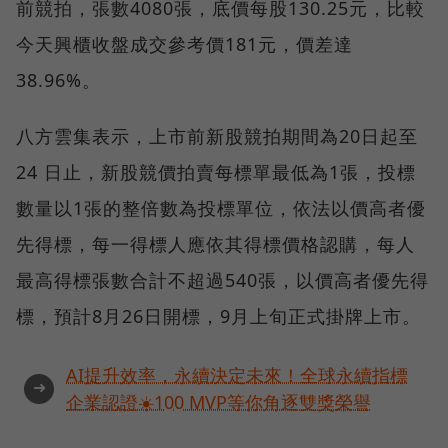
前競拍，張數4080張，底價每股130.25元，比較
今天興櫃收盤成交參考價181元，價差達
38.96%。
八方雲集表示，上市前新股競拍期間為20日起至
24 日止，新股競價拍賣每標單最低為1張，投標
數量以1張的整倍數為投標單位，依法以價高者優
先得標，每一得標人應依其得標價格認購，每人
最高得標張數合計不超過540張，以價高者優先得
標，預計8月26日開標，9月上旬正式掛牌上市。
AI提升效率，永續決定未來！全球永續指標
➜
企業認證☀️100 MVP等你角逐雙獎榮譽