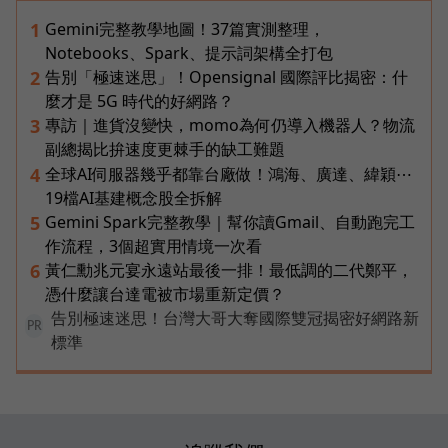
Gemini完整教學地圖！37篇實測整理，
1
Notebooks、Spark、提示詞架構全打包
告別「極速迷思」！Opensignal 國際評比揭密：什
2
麼才是 5G 時代的好網路？
專訪｜進貨沒變快，momo為何仍導入機器人？物流
3
副總揭比拚速度更棘手的缺工難題
全球AI伺服器幾乎都靠台廠做！鴻海、廣達、緯穎⋯
4
19檔AI基建概念股全拆解
Gemini Spark完整教學｜幫你讀Gmail、自動跑完工
5
作流程，3個超實用情境一次看
黃仁勳兆元宴永遠站最後一排！最低調的二代鄭平，
6
憑什麼讓台達電被市場重新定價？
告別極速迷思！台灣大哥大奪國際雙冠揭密好網路新
PR
標準