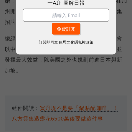
始，目前正在蓋中央工廠，預計2022年第1季在加
一AI》圖解日報
州開出首間台式快餐飲複合店，將結合八方雲集
招牌餐點、牛肉麵、滷肉飯與手搖飲。
總經理張瑞蓮指出，八方雲集的國際化策略仍會
訂閱即同意
巨思文化隱私權政策
以中央工廠模式推行，讓門店可快速生產餐點並
發揮最大效益，除美國之外也規劃前進日本與新
加坡。
延伸閱讀：
買丹堤不是要「鍋貼配咖啡」！
八方雲集透露花6500萬後要做這件事