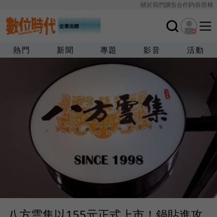
關於我們
廣告合作
內容授權
熱門
新聞
專題
影音
活動
八方雲集以155元正式上市！鍋貼進攻