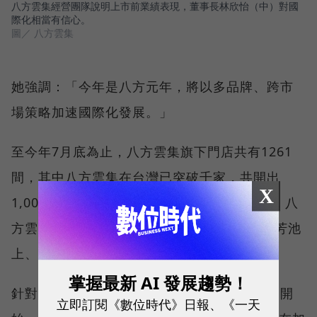
八方雲集經營團隊說明上市前業績表現，董事長林欣怡（中）對國
際化相當有信心。
圖／ 八方雲集
她強調：「今年是八方元年，將以多品牌、跨市
場策略加速國際化發展。」
至今年7月底為止，八方雲集旗下門店共有1261
間，其中八方雲集在台灣已突破千家，共開出
X
1,002間店；梁社漢開出111間店。海外部分，八
方雲集目前在香港共有3品牌（八方雲集、百芳池
上、八方台式麵屋）共70多間店。
掌握最新 AI 發展趨勢！
針對未來海外佈局，八方雲集第一站將從美國開
立即訂閱《數位時代》日報、《一天