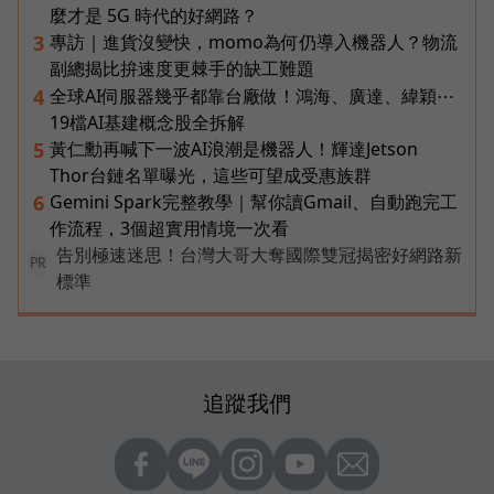
麼才是 5G 時代的好網路？
專訪｜進貨沒變快，momo為何仍導入機器人？物流
3
副總揭比拚速度更棘手的缺工難題
全球AI伺服器幾乎都靠台廠做！鴻海、廣達、緯穎⋯
4
19檔AI基建概念股全拆解
黃仁勳再喊下一波AI浪潮是機器人！輝達Jetson
5
Thor台鏈名單曝光，這些可望成受惠族群
Gemini Spark完整教學｜幫你讀Gmail、自動跑完工
6
作流程，3個超實用情境一次看
告別極速迷思！台灣大哥大奪國際雙冠揭密好網路新
PR
標準
追蹤我們