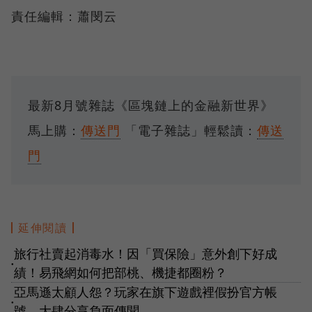
責任編輯：蕭閔云
最新8月號雜誌《區塊鏈上的金融新世界》
馬上購：
傳送門
「電子雜誌」輕鬆讀：
傳送
門
延伸閱讀
旅行社賣起消毒水！因「買保險」意外創下好成
●
績！易飛網如何把部桃、機捷都圈粉？
亞馬遜太顧人怨？玩家在旗下遊戲裡假扮官方帳
●
號，大肆分享負面傳聞