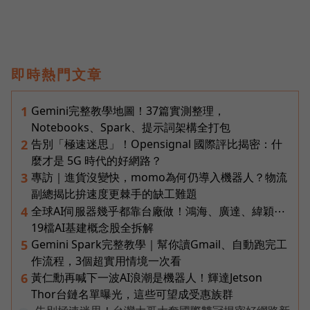
即時熱門文章
Gemini完整教學地圖！37篇實測整理，
1
Notebooks、Spark、提示詞架構全打包
告別「極速迷思」！Opensignal 國際評比揭密：什
2
麼才是 5G 時代的好網路？
專訪｜進貨沒變快，momo為何仍導入機器人？物流
3
副總揭比拚速度更棘手的缺工難題
全球AI伺服器幾乎都靠台廠做！鴻海、廣達、緯穎⋯
4
19檔AI基建概念股全拆解
Gemini Spark完整教學｜幫你讀Gmail、自動跑完工
5
作流程，3個超實用情境一次看
黃仁勳再喊下一波AI浪潮是機器人！輝達Jetson
6
Thor台鏈名單曝光，這些可望成受惠族群