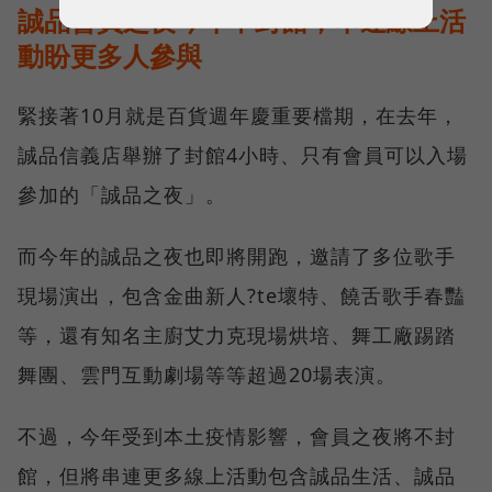
誠品會員之夜今年不封館，串連線上活
動盼更多人參與
緊接著10月就是百貨週年慶重要檔期，在去年，
誠品信義店舉辦了封館4小時、只有會員可以入場
參加的「誠品之夜」。
而今年的誠品之夜也即將開跑，邀請了多位歌手
現場演出，包含金曲新人?te壞特、饒舌歌手春豔
等，還有知名主廚艾力克現場烘培、舞工廠踢踏
舞團、雲門互動劇場等等超過20場表演。
不過，今年受到本土疫情影響，會員之夜將不封
館，但將串連更多線上活動包含誠品生活、誠品