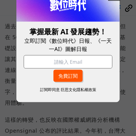
分享
過去，下載速度是評價電信服務的重要指標，但
掌握最新 AI 發展趨勢！
在 5G 成為工作、娛樂、生活不可或缺的數位基
立即訂閱《數位時代》日報、《一天
礎設施後，消費者發現，再快的網速，如果不能
一AI》圖解日報
讓其在人潮聚集、高速移動或室內空間維持穩定
連線，即無法轉換成好的使用體驗，也因如此，
衡量「好網路」的標準，也逐漸從追求測速數
訂閱即同意
巨思文化隱私權政策
字，轉向任何時間、任何地點都能穩定連線的使
用體驗。
這樣的轉變，也反映在國際權威網路分析機構
Opensignal 公布的評比結果。今年初，台灣大