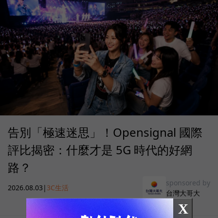
告別「極速迷思」！Opensignal 國際
評比揭密：什麼才是 5G 時代的好網
路？
sponsored by
2026.08.03
|
3C生活
台灣大哥大
X