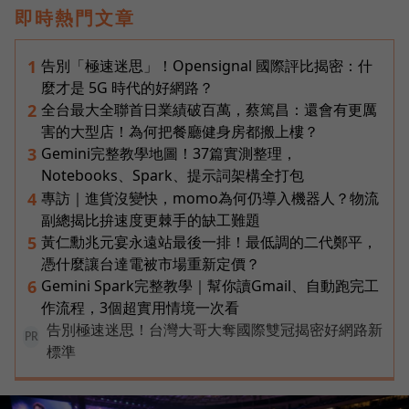
即時熱門文章
告別「極速迷思」！Opensignal 國際評比揭密：什
1
麼才是 5G 時代的好網路？
全台最大全聯首日業績破百萬，蔡篤昌：還會有更厲
2
害的大型店！為何把餐廳健身房都搬上樓？
Gemini完整教學地圖！37篇實測整理，
3
Notebooks、Spark、提示詞架構全打包
專訪｜進貨沒變快，momo為何仍導入機器人？物流
4
副總揭比拚速度更棘手的缺工難題
黃仁勳兆元宴永遠站最後一排！最低調的二代鄭平，
5
憑什麼讓台達電被市場重新定價？
Gemini Spark完整教學｜幫你讀Gmail、自動跑完工
6
作流程，3個超實用情境一次看
告別極速迷思！台灣大哥大奪國際雙冠揭密好網路新
PR
標準