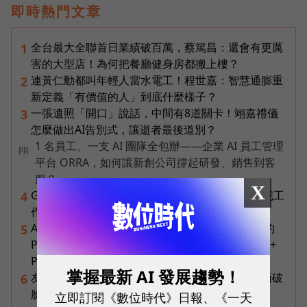
即時熱門文章
全台最大全聯首日業績破百萬，蔡篤昌：還會有更厲
1
害的大型店！為何把餐廳健身房都搬上樓？
連黃仁勳都叫年輕人當水電工！程世嘉：智慧通膨重
2
新定義「有價值的人」到底什麼樣子？
一張遺照「開口」說話，中間有8道關卡！翊嘉禮儀
3
怎麼做出AI告別式，讓逝者最後道別？
1 名員工、一支 AI 團隊全包辦——企業 AI 員工管理
PR
平台 ORRA，如何讓新創公司撐起研發、銷售到客
服？
X
Gemini Spark完整教學｜幫你讀Gmail、自動跑完工
4
作流程，3個超實用情境一次看
AI 時代的行動生產力：MSI 如何用「理解情境」的
5
Prestige 14 Flip AI+ 重新定義商務筆電與 Copilot+
PC？
掌握最新 AI 發展趨勢！
友達二把手裸辭內幕！彭双浪親邀的接班人為何撕破
6
臉？「落後群創」成最後稻草？
立即訂閱《數位時代》日報、《一天