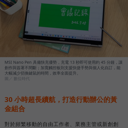
MSI Nano Pen 具備快充優勢，充電 13 秒即可使用約 45 分鐘，讓
創作與簽署不間斷；加寬觸控板則支援快捷手勢與個人化自訂，能
大幅減少切換鍵鼠的時間，效率全面提升。
圖／ 數位時代
30 小時超長續航，打造行動辦公的黃
金組合
對於頻繁移動的自由工作者、業務主管或新創創