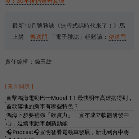
復：30年後仍難辨真偽
最新10月號雜誌《無程式碼時代來了！》馬
上購：
傳送門
「電子雜誌」輕鬆讀：
傳送門
責任編輯：錢玉紘
延伸閱讀
直擊鴻海電動巴士Model T！最快明年高雄搭得到，
●
首款落地的新車有哪些特色？
鴻海下步要補強「軟實力」！宣布成立軟體研發中
●
心，延續電動車創新動能
🎧Podcast🎧宣明智看電動車發展，新北到台中將
●