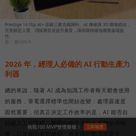
Prestige 14 Flip AI+ 搭載三麥克風陣列、AI 降噪與 3D 降噪鏡頭，
完美鎖定人聲、消除雜音並提升畫質，讓你隨時隨地優雅遠端協
作。
圖／ 數位時代
2026 年，經理人必備的 AI 行動生產力
利器
總的來說，隨著 AI 成為知識工作者每天都會使用
的服務，筆電選擇標準也開始改變：處理器速度
固然重要，但真正決定工作效率的是，AI 能否自
然融入工作流程、硬體功能是否符合各種使用情
挑戰100 MVP雙獎榮耀！
立即報獎
境，以及能否兼顧續航、資安與行動力等需求。