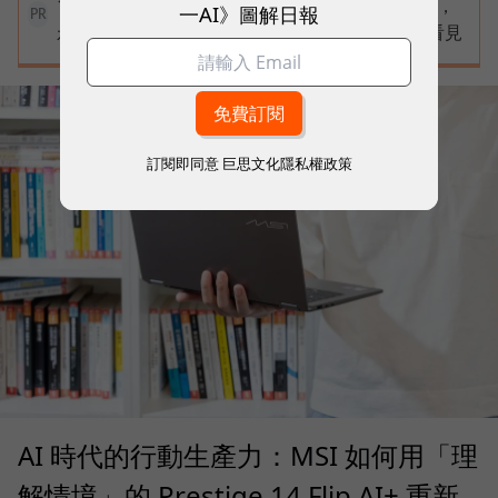
100 MVP 倒數徵件中！創新才是持續成長的動能，
一AI》圖解日報
PR
永續才能成就傳奇不敗的經典➤讓每一步改變被看見
訂閱即同意
巨思文化隱私權政策
AI 時代的行動生產力：MSI 如何用「理
解情境」的 Prestige 14 Flip AI+ 重新