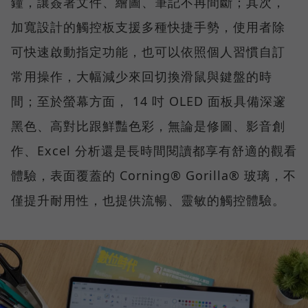
鐘，讓簽署文件、繪圖、筆記不再間斷；其次，
加寬設計的觸控板支援多種快捷手勢，使用者除
可快速啟動指定功能，也可以依照個人習慣自訂
常用操作，大幅減少來回切換滑鼠與鍵盤的時
間；至於螢幕方面， 14 吋 OLED 面板具備深邃
黑色、高對比跟鮮豔色彩，無論是修圖、影音創
作、Excel 分析還是長時間閱讀都享有舒適的觀看
體驗，表面覆蓋的 Corning® Gorilla® 玻璃，不
僅提升耐用性，也提供流暢、靈敏的觸控體驗。