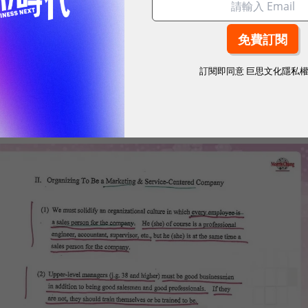
一間以行銷及服務為中心的企業，他們要求所有員工在
顧問的同時，還得一名優秀的推銷員，而高管在這之上
訂閱即同意
巨思文化隱私
球永續指標企業認證☀️100 MVP等你角逐雙獎榮譽