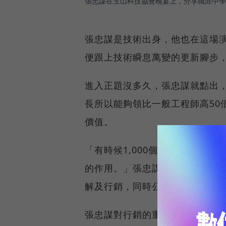
張忠謀在玉山科技協會晚宴上，分享職涯中學
張忠謀是技術出身，他也在這場
便跟上技術瞬息萬變的更新腳步
進入正題沒多久，張忠謀就點出，「我
長所以能夠領比一般工程師高50
價值。
「有時候1,000個工程師才能減
的作用。」張忠謀舉例，但想要
解及行銷，同時公司販售的是「
張忠謀對行銷的重視，也在他本次