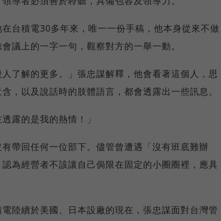
，領導者必須善於聆聽，具備包容及領導力。
在台積電30多年來，唯一一份手稿，他本身從來不做
聽會議上的一字一句，觀察對方的一舉一動。
般人了解的更多。」張忠謀解釋，他會看著這個人，思
意含，以及說話時的肢體語言，都會透露出一些訊息。
在透露的是我的熱情！」
沒有帶回任何一位部下。儘管曾遭遇「沒有班底難辦
，認為經營者不該讓自己侷限在固定的小圈圈裡，應具
積電陸續於美國、日本設廠的現在，張忠謀面對台灣管