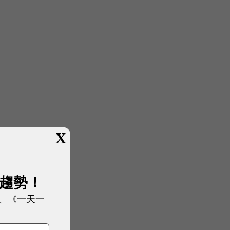
X
樣
展趨勢！
、《一天一