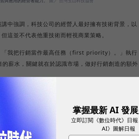
習與應用的經營者能力。
圖／ 台灣玉山科技協會
演講中強調，科技公司的經營人最好擁有技術背景，以
，但這並不代表他重技術而輕視商業策略。
把行銷當作最高任務（first priority）。」執行
倍的薪水，關鍵就在於認識市場，做好行銷創造的額外
掉1%成本，但執行長只要將價格提高1%，就能發揮同
提昇價格並不是那麼容易，背後的基礎便是對市場的了
掌握最新 AI 發
商品」還是「客製品」，也會影響訂價的空間。
立即訂閱《數位時代》日報
AI》圖解日報
首度公開的台積電策略手稿中展露無疑。這份1998年