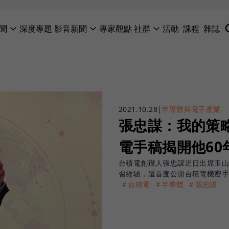
聞
深度專題
影音新聞
專家觀點
社群
活動
課程
雜誌
2021.10.28
|
半導體與電子產業
張忠謀：我的策
電手稿揭開他60
台積電創辦人張忠謀近日出席玉山
習經驗，還首度公開台積電機密
＃台積電
＃半導體
＃張忠謀