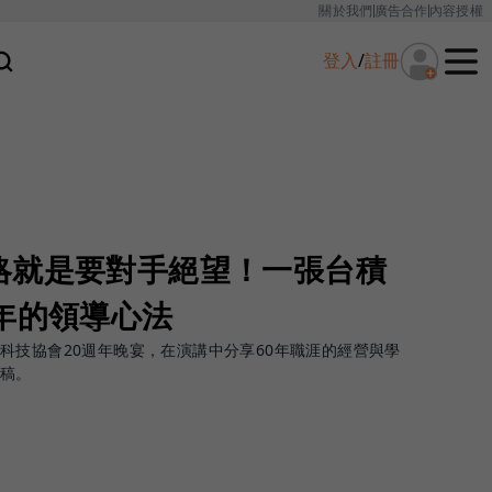
關於我們
廣告合作
內容授權
登入
/
註冊
略就是要對手絕望！一張台積
年的領導心法
科技協會20週年晚宴，在演講中分享60年職涯的經營與學
手稿。