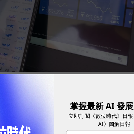
因
掌握最新 AI 發
發放股票也可以作為獎勵員工的手法。實務上最常用的
立即訂閱《數位時代》日報
AI》圖解日報
ption），意思是員工可以在一定時間內、用約定價格認購