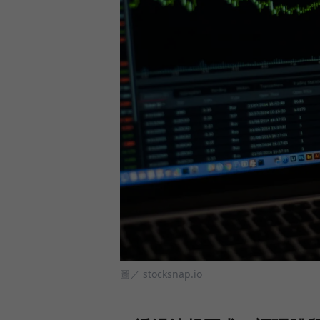
圖／ stocksnap.io