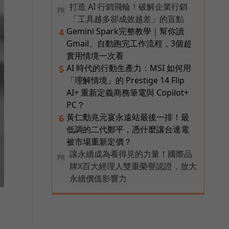
打造 AI 行銷飛輪！破解企業行銷
PR
「工具越多卻成效越差」的盲點
Gemini Spark完整教學｜幫你讀
4
Gmail、自動跑完工作流程，3個超
實用情境一次看
AI 時代的行動生產力：MSI 如何用
5
「理解情境」的 Prestige 14 Flip
AI+ 重新定義商務筆電與 Copilot+
PC？
黃仁勳兆元宴永遠站最後一排！最
6
低調的二代鄭平，憑什麼讓台達電
被市場重新定價？
讓永續成為看得見的力量！國際品
PR
牌X百大經理人雙重榮譽認證，放大
永續價值影響力