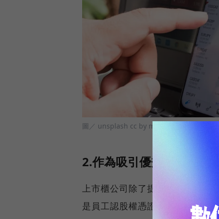
圖／ unsplash cc by marga-santoso
2.作為吸引優秀人才的誘
上市櫃公司除了提供員工薪水，
是員工認股權憑證（stock o