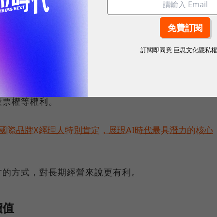
念。舉例來說，認股權發約定價格10元，需工作滿2
漲，從10元變成100元，員工可以實現權利，用10
若是股價下跌，員工也可以選擇不兌現。
訂閱即同意
巨思文化隱私
型股票，也就是一開始就給股票，但會限制員工必須滿
效，才可處分股票獲益。在限制期間內，持有限制型股
投票權等權利。
耀！國際品牌X經理人特別肯定，展現AI時代最具潛力的核心
才的方式，對長期經營來說更有利。
價值