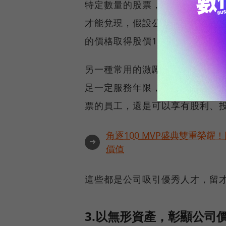
特定數量的股票，類似選擇權的概
才能兌現，假設公司在2年後股價上
的價格取得股價100元的股票；
另一種常用的激勵手段則是限制
足一定服務年限，或到達一定績
票的員工，還是可以享有股利、
角逐100 MVP盛典雙重榮
➜
價值
這些都是公司吸引優秀人才，留
3.以無形資產，彰顯公司