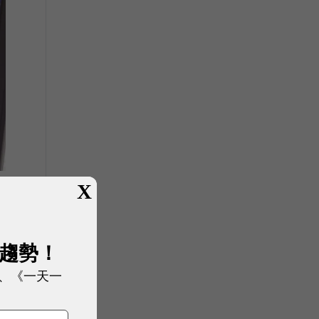
X
展趨勢！
、《一天一