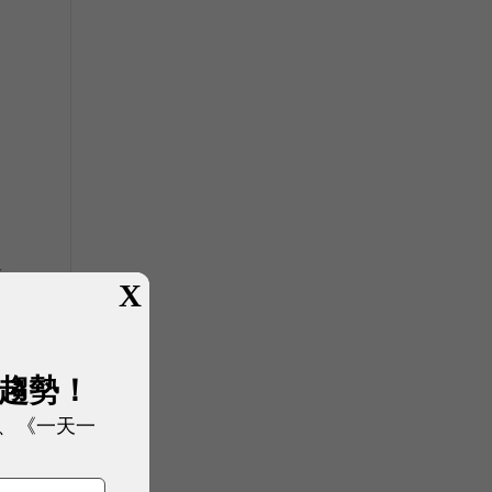
X
展趨勢！
、《一天一