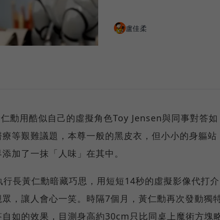
盧佳柔
黃仁勳用酷似自己的虛擬角色Toy Jensen與同事對答如
醫療等艱難議題，本尊一般的黑皮衣，但小小的身軀站
界添加了一抹「人味」在其中。
IA執行長黃仁勳暗藏巧思，用短短14秒的虛擬影像代打介
觀眾，讓人會心一笑。時隔7個月，黃仁勳再次發動獨
自如的效果，目測身高約30cm只比同桌上魔術方塊