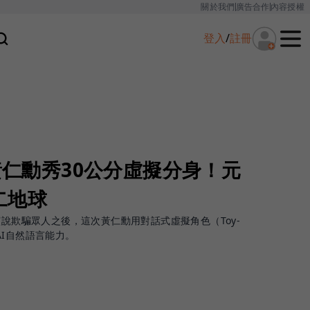
關於我們
廣告合作
內容授權
登入
/
註冊
人黃仁勳秀30公分虛擬分身！元
二地球
演說欺騙眾人之後，這次黃仁勳用對話式虛擬角色（Toy-
AI自然語言能力。