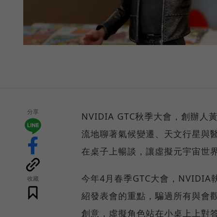
分享
NVIDIA GTC秋季大會，創辦人
流地聊著氣候變遷、天文行星與
在桌子上暢談，讓虛擬元宇宙世
今年4月春季GTC大會，NVID
收藏
紹發表會的重點，騙過所有與會
創意，虛擬角色站在小桌上上對答