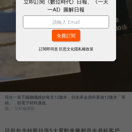
立即訂閱《數位時代》日報、《一天
一AI》圖解日報
訂閱即同意
巨思文化隱私權政策
現在一束不鏽鋼纖維紗每支12微米，但未來金鼎科要做12微米「單
絲」，朝電子材料邁進。
圖／ 王郁倫攝影
目前包含特斯拉等5大電動車廠都是金鼎科客戶，