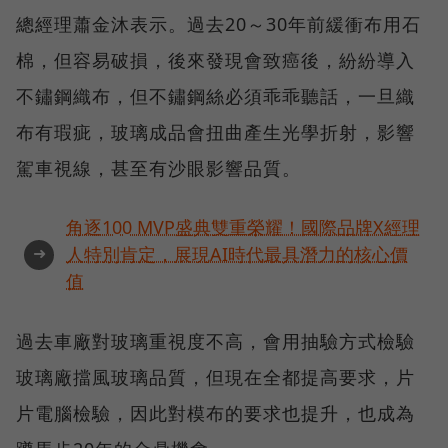
總經理蕭金沐表示。過去20～30年前緩衝布用石
棉，但容易破損，後來發現會致癌後，紛紛導入
不鏽鋼織布，但不鏽鋼絲必須乖乖聽話，一旦織
布有瑕疵，玻璃成品會扭曲產生光學折射，影響
駕車視線，甚至有沙眼影響品質。
角逐100 MVP盛典雙重榮耀！國際品牌X經理
➜
人特別肯定，展現AI時代最具潛力的核心價
值
過去車廠對玻璃重視度不高，會用抽驗方式檢驗
玻璃廠擋風玻璃品質，但現在全都提高要求，片
片電腦檢驗，因此對模布的要求也提升，也成為