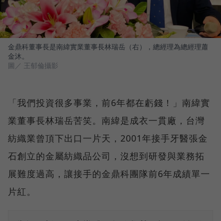
金鼎科董事長是南緯實業董事長林瑞岳（右），總經理為總經理蕭
金沐。
圖／ 王郁倫攝影
「我們投資很多事業，前6年都在虧錢！」南緯實
業董事長林瑞岳苦笑。南緯是成衣一貫廠，台灣
紡織業曾頂下出口一片天，2001年接手牙醫張金
石創立的金屬紡織品公司，沒想到研發與業務拓
展難度過高，讓接手的金鼎科團隊前6年成績單一
片紅。