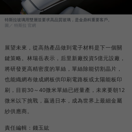
特斯拉玻璃用雙層並要求高品質玻璃，是金鼎科重要客戶。
圖／ 特斯拉 官網
展望未來，從高熱產品做到電子材料是下一個關
鍵策略。林瑞岳表示，后里新廠投資5億元設廠，
將研發更高精密度的單絲，單絲除能切割晶片，
也能織網布做成網板供印刷電路板或太陽能板印
刷，目前30～40微米單絲已經量產，未來要朝12
微米以下挑戰，贏過日本，成為世界上最細金屬
紗供應商。
責任編輯：錢玉紘