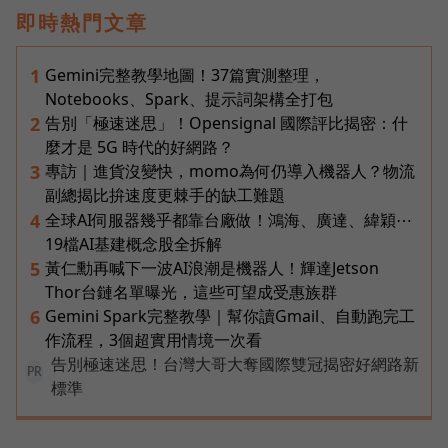
即時熱門文章
Gemini完整教學地圖！37篇實測整理，
1
Notebooks、Spark、提示詞架構全打包
告別「極速迷思」！Opensignal 國際評比揭密：什
2
麼才是 5G 時代的好網路？
專訪｜進貨沒變快，momo為何仍導入機器人？物流
3
副總揭比拚速度更棘手的缺工難題
全球AI伺服器幾乎都靠台廠做！鴻海、廣達、緯穎⋯
4
19檔AI基建概念股全拆解
黃仁勳再喊下一波AI浪潮是機器人！輝達Jetson
5
Thor台鏈名單曝光，這些可望成受惠族群
Gemini Spark完整教學｜幫你讀Gmail、自動跑完工
6
作流程，3個超實用情境一次看
告別極速迷思！台灣大哥大奪國際雙冠揭密好網路新
PR
標準