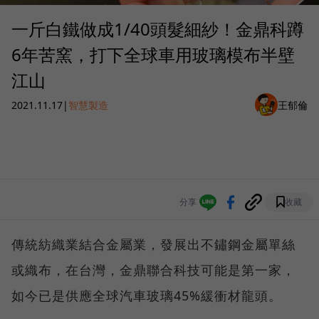
一斤白鐵做成1/40頭髮細紗！金鼎科蹲
6年苦窯，打下全球車用玻璃模布半壁
江山
2021.11.17
|
智慧製造
王郁倫
分享
收藏
傳統紡織業結合金屬業，發展出不鏽鋼金屬單絲
或織布，在台灣，金鼎聯合科技可能是第一家，
如今已是供應全球汽車玻璃45%緩衝材龍頭。