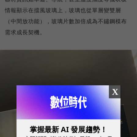
情報顯示在擋風玻璃上，玻璃也從單層變雙層
（中間放功能），玻璃片數加倍成為不鏽鋼模布
需求成長契機。
X
掌握最新 AI 發展趨勢！