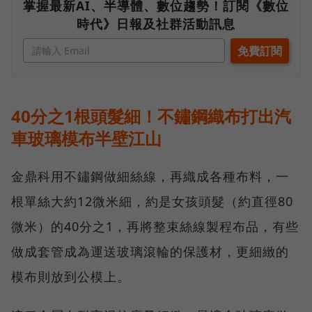
掌握最新AI、半導體、數位趨勢！訂閱《數位
時代》日報及社群活動訊息
40分之1根頭髮細！不鏽鋼織布打出汽
車玻璃模布半壁江山
金鼎科用不鏽鋼做細絲線，再織成各種布料，一
根單絲大約12微米細，約是女孩頭髮（約直徑80
微米）的40分之1，再將整束絲線製程布品，有些
做成套管成為運送玻璃滾輪的保護材，更細緻的
模布則放到公模上。