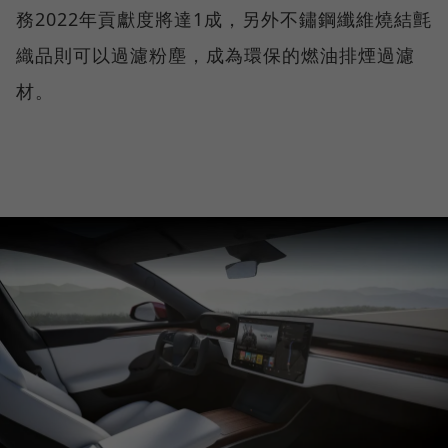
務2022年貢獻度將達1成，另外不鏽鋼纖維燒結氈
織品則可以過濾粉塵，成為環保的燃油排煙過濾
材。