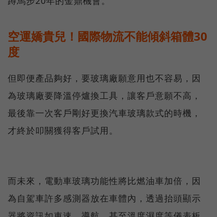
蹲馬步20年的金鼎機會。
空運嬌貴兒！國際物流不能傾斜箱體30
度
但即便產品夠好，要玻璃廠願意用也不容易，因
為玻璃廠要降溫停爐換工具，讓客戶意願不高，
最後靠一次客戶剛好更換汽車玻璃款式的時機，
才終於叩關獲得客戶試用。
而未來，電動車玻璃功能性將比燃油車加倍，因
為自駕車許多感測器放在車體內，透過抬頭顯示
器將資訊如車速、導航，甚至溫度濕度等儀表板