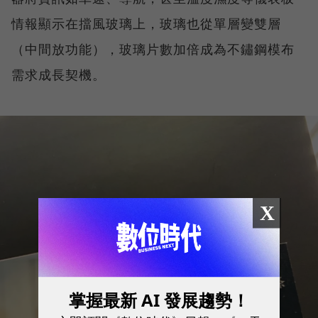
情報顯示在擋風玻璃上，玻璃也從單層變雙層
（中間放功能），玻璃片數加倍成為不鏽鋼模布
需求成長契機。
X
掌握最新 AI 發展趨勢！