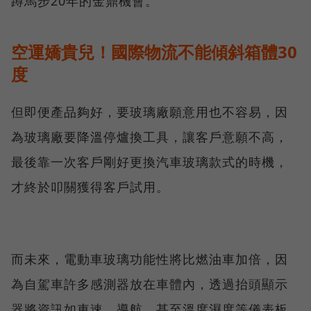
蹲馬步20年的金鼎機會。
空運嬌貴兒！國際物流不能傾斜箱體30
度
但即便產品夠好，要玻璃廠願意用也不容易，因
為玻璃廠要降溫停爐換工具，讓客戶意願不高，
最後靠一次客戶剛好更換汽車玻璃款式的時機，
才終於叩關獲得客戶試用。
而未來，電動車玻璃功能性將比燃油車加倍，因
為自駕車許多感測器放在車體內，透過抬頭顯示
器將資訊如車速、導航，甚至溫度濕度等儀表板