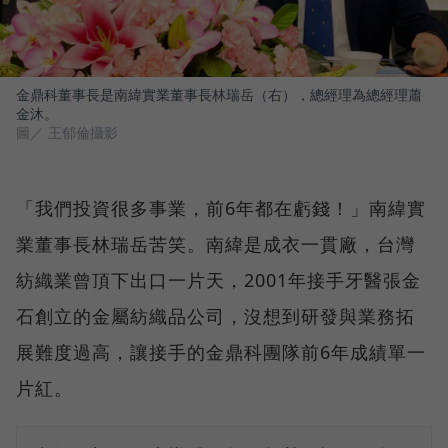
金鼎科董事長是南緯實業董事長林瑞岳（右），總經理為總經理蕭
金沐。
圖／ 王郁倫攝影
「我們投資很多事業，前6年都在虧錢！」南緯實
業董事長林瑞岳苦笑。南緯是成衣一貫廠，台灣
紡織業曾頂下出口一片天，2001年接手牙醫張金
石創立的金屬紡織品公司，沒想到研發與業務拓
展難度過高，讓接手的金鼎科團隊前6年成績單一
片紅。