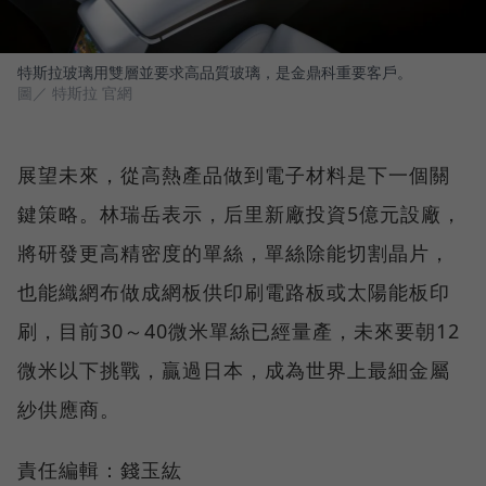
特斯拉玻璃用雙層並要求高品質玻璃，是金鼎科重要客戶。
圖／ 特斯拉 官網
展望未來，從高熱產品做到電子材料是下一個關
鍵策略。林瑞岳表示，后里新廠投資5億元設廠，
將研發更高精密度的單絲，單絲除能切割晶片，
也能織網布做成網板供印刷電路板或太陽能板印
刷，目前30～40微米單絲已經量產，未來要朝12
微米以下挑戰，贏過日本，成為世界上最細金屬
紗供應商。
責任編輯：錢玉紘