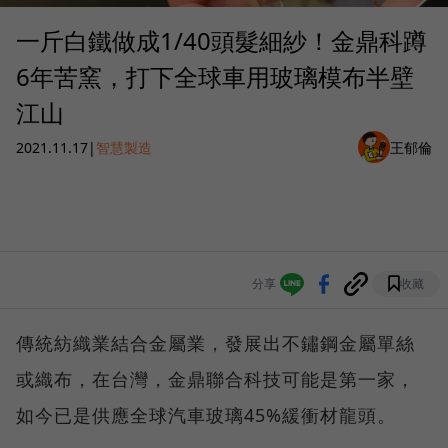
一斤白鐵做成1/40頭髮細紗！金鼎科蹲
6年苦窯，打下全球車用玻璃模布半壁
江山
2021.11.17
|
智慧製造
王郁倫
分享
收藏
傳統紡織業結合金屬業，發展出不鏽鋼金屬單絲
或織布，在台灣，金鼎聯合科技可能是第一家，
如今已是供應全球汽車玻璃45%緩衝材龍頭。