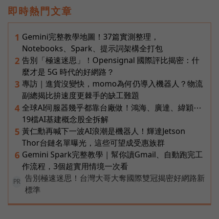
即時熱門文章
Gemini完整教學地圖！37篇實測整理，
1
Notebooks、Spark、提示詞架構全打包
告別「極速迷思」！Opensignal 國際評比揭密：什
2
麼才是 5G 時代的好網路？
專訪｜進貨沒變快，momo為何仍導入機器人？物流
3
副總揭比拚速度更棘手的缺工難題
全球AI伺服器幾乎都靠台廠做！鴻海、廣達、緯穎⋯
4
19檔AI基建概念股全拆解
黃仁勳再喊下一波AI浪潮是機器人！輝達Jetson
5
Thor台鏈名單曝光，這些可望成受惠族群
Gemini Spark完整教學｜幫你讀Gmail、自動跑完工
6
作流程，3個超實用情境一次看
告別極速迷思！台灣大哥大奪國際雙冠揭密好網路新
PR
標準