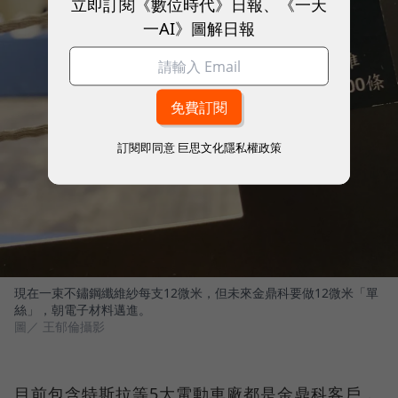
立即訂閱《數位時代》日報、《一天
一AI》圖解日報
訂閱即同意
巨思文化隱私權政策
現在一束不鏽鋼纖維紗每支12微米，但未來金鼎科要做12微米「單
絲」，朝電子材料邁進。
圖／ 王郁倫攝影
目前包含特斯拉等5大電動車廠都是金鼎科客戶，