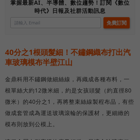
掌握最新AI、半導體、數位趨勢！訂閱《數位
時代》日報及社群活動訊息
40分之1根頭髮細！不鏽鋼織布打出汽
車玻璃模布半壁江山
金鼎科用不鏽鋼做細絲線，再織成各種布料，一
根單絲大約12微米細，約是女孩頭髮（約直徑80
微米）的40分之1，再將整束絲線製程布品，有些
做成套管成為運送玻璃滾輪的保護材，更細緻的
模布則放到公模上。