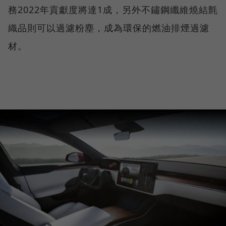
務2022年貢獻度將達1成，另外不鏽鋼纖維燒結氈
織品則可以過濾粉塵，成為環保的燃油排煙過濾
材。