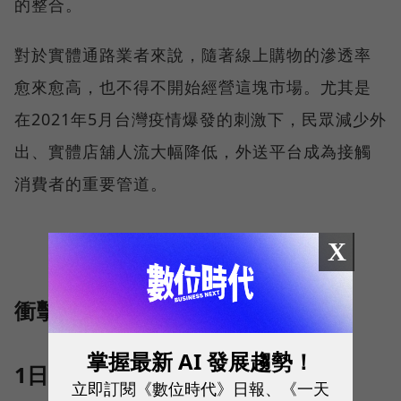
的整合。
對於實體通路業者來說，隨著線上購物的滲透率
愈來愈高，也不得不開始經營這塊市場。尤其是
在2021年5月台灣疫情爆發的刺激下，民眾減少外
出、實體店舖人流大幅降低，外送平台成為接觸
消費者的重要管道。
X
衝擊3：電商
掌握最新 AI 發展趨勢！
1日到貨變標配、強化衛星倉
立即訂閱《數位時代》日報、《一天