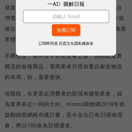
一AI》圖解日報
就算沒有外送平台加入戰局，搶快，原本就是台
灣電商的目標。電商業者PChome早在2007年就
推出24小時到貨服務，也使得「1日到貨」成為業
界標配。
訂閱即同意
巨思文化隱私權政策
不難想見，當外送平台從送餐之餘，開始配送實
體店的各種商品，電商業者只得加重自家在物流
的布局，快，還要更快。
現階段，在更靠近消費者的區域布建衛星倉，成
為業界有志一同的方向。momo購物網2018年就
啟動綿密網絡布建計畫，至今全台已有25座衛星
倉，將以100座為目標邁進。