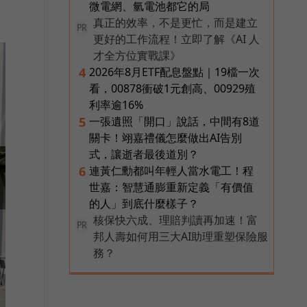
微電網、氫電池都它的局
真正的效率，不是更忙，而是建立
PR
更好的工作流程！立即了解《AI 人
才全方位實戰課》
2026年8月ETF配息盤點｜19檔一次
4
看，00878衝破1元創高、00929殖
利率逾16%
一張遺照「開口」說話，中間有8道
5
關卡！翊嘉禮儀怎麼做出AI告別
式，讓逝者最後道別？
連黃仁勳都叫年輕人當水電工！程
6
世嘉：智慧通膨重新定義「有價值
的人」到底什麼樣子？
核保快六成、理賠判讀再加速！富
PR
邦人壽如何用三大AI助理重塑保險服
務？