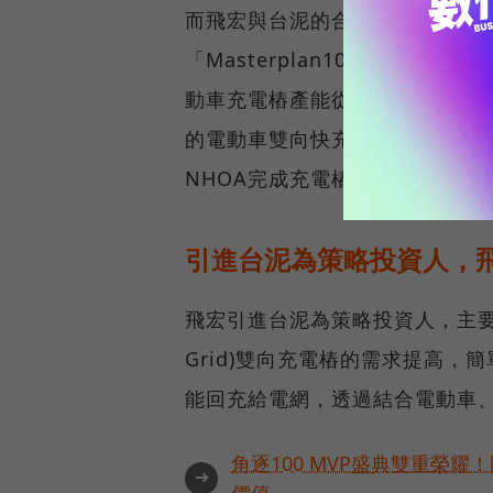
而飛宏與台泥的合作，更是開拓歐
「Masterplan10x 10 
動車充電樁產能從現在每週150
的電動車雙向快充電網寶座，預估
NHOA完成充電樁的建置，但具
引進台泥為策略投資人，飛
飛宏引進台泥為策略投資人，主要是看
Grid)雙向充電樁的需求提高
能回充給電網，透過結合電動車
角逐100 MVP盛典雙重榮
➜
價值