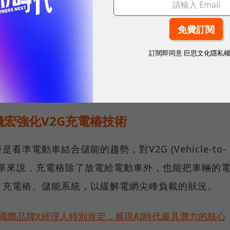
洲市場。由於NHOA於今年7月發佈
年計畫」，五年十倍發展計畫，提到目標五年後，NHOA目前電
0台，提升到每週1.5萬台十倍成長，目標搶下南歐最大
訂閱即同意
巨思文化隱私
2030年佔南歐市場達15%。飛宏表示，未來會協助
體的規格與數量暫未透露。
宏強化V2G充電樁技術
準電動車結合儲能的趨勢，對V2G (Vehicle-to-
，簡單來說，充電樁除了放電給電動車外，也能把車輛的
、充電樁、儲能系統，以緩解電網尖峰負載的狀況。
耀！國際品牌X經理人特別肯定，展現AI時代最具潛力的核心