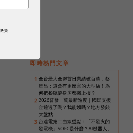
權政策
即時熱門文章
全台最大全聯首日業績破百萬，蔡
1
篤昌：還會有更厲害的大型店！為
何把餐廳健身房都搬上樓？
電
2026普發一萬最新進度｜國民支援
2
金通過了嗎？我能領嗎？地方發錢
大盤點
台達電第二曲線盤點：「不發火的
3
發電機」SOFC是什麼？AI機器人、