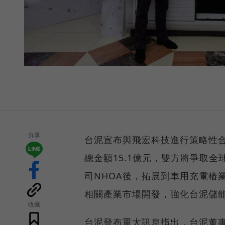
分享
台泥宣布與飛宏科技進行策略性合
總金額15.1億元，雙方將爭取
司NHOA後，拓展到車用充電樁
相關產業市場開發，強化台泥儲
收藏
台泥發布重大訊息指出，台泥董