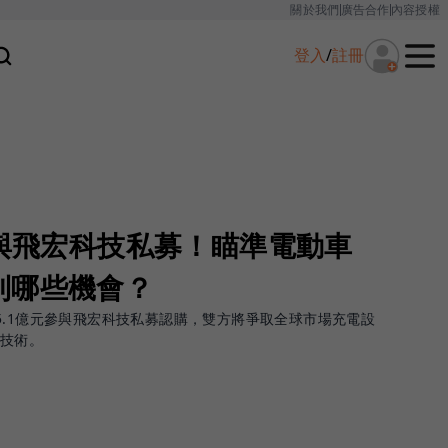
關於我們
廣告合作
內容授權
登入
/
註冊
參與飛宏科技私募！瞄準電動車
到哪些機會？
5.1億元參與飛宏科技私募認購，雙方將爭取全球市場充電設
的技術。