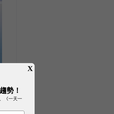
X
展趨勢！
、《一天一