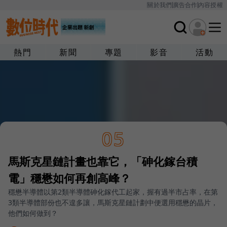
關於我們
廣告合作
內容授權
熱門
新聞
專題
影音
活動
05
馬斯克星鏈計畫也靠它，「砷化鎵台積
電」穩懋如何再創高峰？
穩懋半導體以第2類半導體砷化鎵代工起家，握有過半市占率，在第
3類半導體部份也不遑多讓，馬斯克星鏈計劃中便選用穩懋的晶片，
他們如何做到？