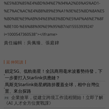
%E5%83%85%E4%BD%94%E7%94%A2%E6%A5%AD1-
%E7%AC%AC%E4%B8%89%E9%A1%9E%E5%8D%8A%E5
%B0%8E%E9%AB%94%E8%83%BD%E5%AF%A6%E7%8F
%BE100-%E6%88%90%E9%95%B7/id1555393924?
i=1000547360538"></iframe>
責任編輯：吳佩臻、張庭銉
延伸閱讀
鎖定5G、低軌衛星！全訊商用毫米波蓄勢待發，下
●
一步要打入Starlink供應鏈？
馬斯克Starlink衛星網路拚覆蓋全球，相中台灣位
●
置、來台探路
企業搶單，從建立跨境工作流程開始！立即了解
《AI 人才全方位實戰課》