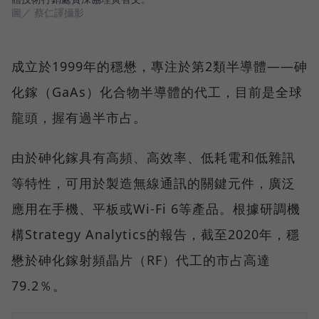
圖／ 蔡仁譯攝影
成立於1999年的穩懋，專注於第2類半導體——砷
化鎵（GaAs）化合物半導體的代工，目前是全球
龍頭，握有過半市占。
由於砷化鎵具有高頻、高效率、低耗電和低雜訊
等特性，可用於製造無線通訊的關鍵元件，廣泛
應用在手機、平板或Wi-Fi 6等產品。根據研調機
構Strategy Analytics的報告，截至2020年，穩
懋於砷化鎵射頻晶片（RF）代工的市占高達
79.2％。