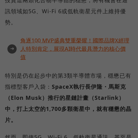
投資這兩類化合物半導體的穩懋，將有機會在通
訊領域如5G、Wi-Fi 6或低軌衛星元件上維持優
勢。
角逐100 MVP盛典雙重榮耀！國際品牌X經理
➜
人特別肯定，展現AI時代最具潛力的核心價
值
特別是仍在起步中的第3類半導體市場，穩懋已有
指標型客戶入袋：
SpaceX執行長伊隆・馬斯克
（Elon Musk）推行的星鏈計畫（Starlink）
中，打上太空的1,700多顆衛星中，就有穩懋的晶
片。
然而，即使5G、Wi-Fi 6、低軌衛星通訊，甚至是