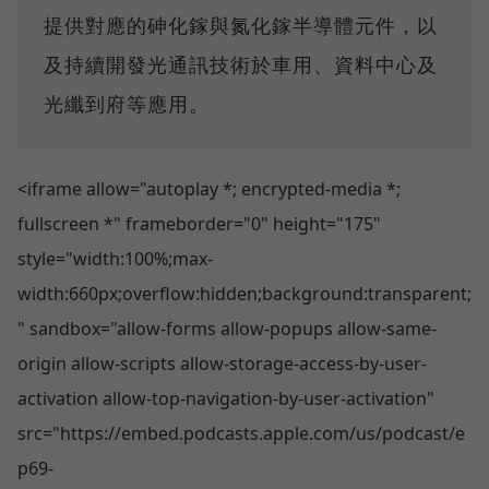
提供對應的砷化鎵與氮化鎵半導體元件，以
及持續開發光通訊技術於車用、資料中心及
光纖到府等應用。
<iframe allow="autoplay *; encrypted-media *;
fullscreen *" frameborder="0" height="175"
style="width:100%;max-
width:660px;overflow:hidden;background:transparent;
" sandbox="allow-forms allow-popups allow-same-
origin allow-scripts allow-storage-access-by-user-
activation allow-top-navigation-by-user-activation"
src="https://embed.podcasts.apple.com/us/podcast/e
p69-