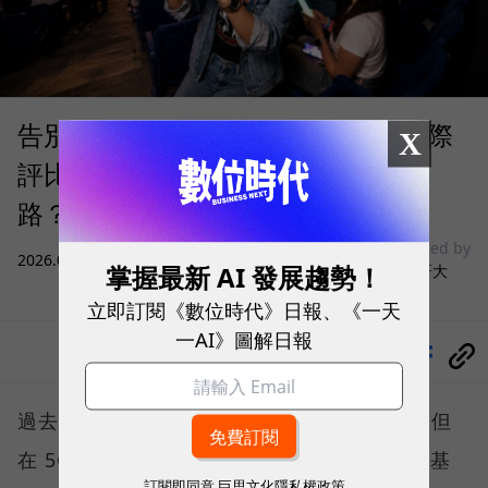
告別「極速迷思」！Opensignal 國際
X
評比揭密：什麼才是 5G 時代的好網
路？
sponsored by
2026.08.03
|
3C生活
掌握最新 AI 發展趨勢！
台灣大哥大
立即訂閱《數位時代》日報、《一天
一AI》圖解日報
分享
過去，下載速度是評價電信服務的重要指標，但
在 5G 成為工作、娛樂、生活不可或缺的數位基
訂閱即同意
巨思文化隱私權政策