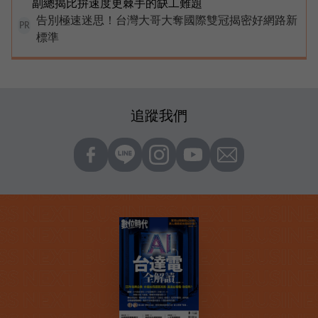
副總揭比拚速度更棘手的缺工難題
告別極速迷思！台灣大哥大奪國際雙冠揭密好網路新
PR
標準
追蹤我們