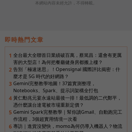
本網站內容未經允許，不得轉載。
即時熱門文章
全台最大全聯首日業績破百萬，蔡篤昌：還會有更厲
1
害的大型店！為何把餐廳健身房都搬上樓？
告別「極速迷思」！Opensignal 國際評比揭密：什
2
麼才是 5G 時代的好網路？
Gemini完整教學地圖！37篇實測整理，
3
Notebooks、Spark、提示詞架構全打包
黃仁勳兆元宴永遠站最後一排！最低調的二代鄭平，
4
憑什麼讓台達電被市場重新定價？
Gemini Spark完整教學｜幫你讀Gmail、自動跑完工
5
作流程，3個超實用情境一次看
專訪｜進貨沒變快，momo為何仍導入機器人？物流
6