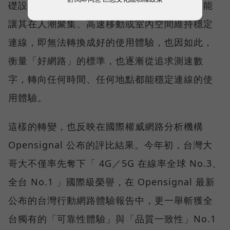
礎設施後，消費者發現，再快的網速，如果不能
讓其在人潮聚集、高速移動或室內空間維持穩定
連線，即無法轉換成好的使用體驗，也因如此，
衡量「好網路」的標準，也逐漸從追求測速數
字，轉向任何時間、任何地點都能穩定連線的使
用體驗。
這樣的轉變，也反映在國際權威網路分析機構
Opensignal 公布的評比結果。今年初，台灣大
哥大不僅率先奪下「 4G／5G 在線率全球 No.3、
全台 No.1 」國際級榮譽，在 Opensignal 最新
公布的台灣行動網路體驗報告中，更一舉斬獲全
台獨有的「可靠性體驗」與「品質一致性」No.1