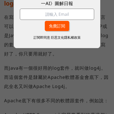
log4j是什麼？
一AI》圖解日報
在寫網站後端的程式碼時，會有不同的程式語言
可以選擇，例如說Python、JavaScript、PHP或
是Java等等，而這些程式語言都會有些專門做log
訂閱即同意
巨思文化隱私權政策
的套件，簡單來說就是有人已經幫你把功能都寫
好了，你只要用就好了。
而Java有一個很好用的log套件，就叫做log4j。
而這個套件是隸屬於Apache軟體基金會底下，因
此全名又叫做Apache Log4j。
Apache底下有很多不同的軟體跟套件，例如說：