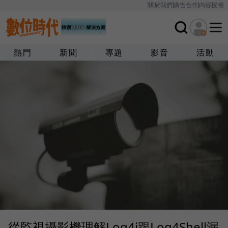
關於我們
廣告合作
內容授權
熱門
新聞
專題
影音
活動
從監視攝影機理解Log4j跟Log4Shell漏