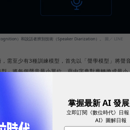
ognition）和說話者辨別技術（Speaker Diarization）。
圖／ LINE
術，需至少有3種訓練模型，首先以「聲學模型」將聲
模型」將每個聲音最小單位，藉由字典對應轉換成最小
組成完整句子。
各別訓練，對機器學習而言造成阻礙，因此CLOVA
掌握最新 AI 發
將以上3種模型合而為一，將聲音透過神經網絡訓練，達
立即訂閱《數位時代》日報
興的對話內容和較長的語句，並且在噪音環境內的辨識
AI》圖解日報