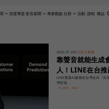
聞
深度專題
影音新聞
專家觀點
社群
活動
課程
雜誌
2022.01.20
|
AI與大數據
靠聲音就能生成
人！LINE在台推
LINE要讓AI服務在台灣走向「在
灣登場。
＃LINE
＃AI