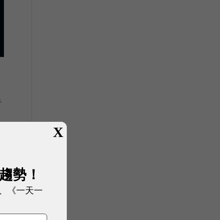
音
X
展趨勢！
到
、《一天一