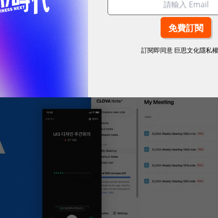
球永續指標企業認證☀️100 MVP等你角逐雙獎榮譽
訂閱即同意
巨思文化隱私