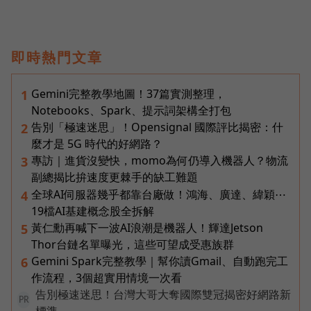
即時熱門文章
Gemini完整教學地圖！37篇實測整理，
1
Notebooks、Spark、提示詞架構全打包
告別「極速迷思」！Opensignal 國際評比揭密：什
2
麼才是 5G 時代的好網路？
專訪｜進貨沒變快，momo為何仍導入機器人？物流
3
副總揭比拚速度更棘手的缺工難題
全球AI伺服器幾乎都靠台廠做！鴻海、廣達、緯穎⋯
4
19檔AI基建概念股全拆解
黃仁勳再喊下一波AI浪潮是機器人！輝達Jetson
5
Thor台鏈名單曝光，這些可望成受惠族群
Gemini Spark完整教學｜幫你讀Gmail、自動跑完工
6
作流程，3個超實用情境一次看
告別極速迷思！台灣大哥大奪國際雙冠揭密好網路新
PR