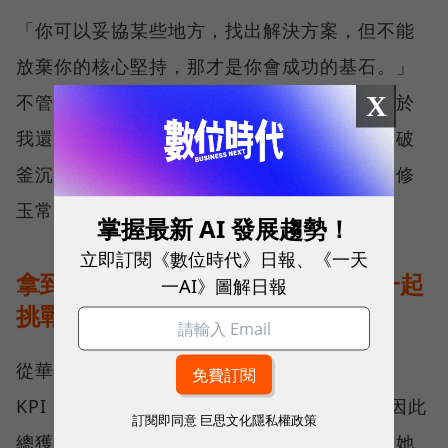
「你可以妥協某些地方，找出解決方案，但不能
放棄你的核心堅持，那才是你會成功的基石。」
X
不管訂單賺不賺錢，若最終客戶不滿意，「等於
我還是自取滅亡，何不現在就來解決。」這樣破
釜沉舟的執行力，讓團隊累積好風評，也讓潘修
玉常談下別人手上經營多年的潛在客戶。
掌握最新 AI 發展趨勢！
立即訂閱《數位時代》日報、《一天
拿到單子只是起點，長線要跟客戶一起
一AI》圖解日報
挑戰第一
從華碩到和碩，潘修玉不僅以達成老闆給的
KPI（關鍵績效指標）為目標，甚至要超標，因此
訂閱即同意
巨思文化隱私權政策
總獲得主管高度信賴。除每年維護既有客戶，她