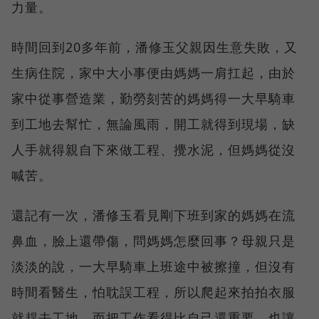
力量。
時間回到20多年前，潘修玉父親因生意失敗，又
生病住院，家中大小事便由媽媽一肩扛起，由於
家中從事營造業，勤勞刻苦的媽媽得一大早騎車
到工地去幫忙，無論風雨，開工就得到現場，缺
人手就得親自下來做工程、攪水泥，但媽媽從沒
喊苦。
還記有一次，潘修玉看見剛下班到家的媽媽在流
鼻血，臉上還帶傷，問媽媽怎麼回事？母親只是
淡淡的說，一大早騎車上班途中被擦撞，但沒有
時間看醫生，怕耽誤工程，所以爬起來拍拍衣服
就趕去工地，而把工作看得比自己還重要，也讓