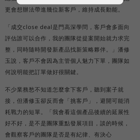
更會想辦法帶進幾位新客戶，維持成長動能。
「成交close deal是門高深學問，客戶會多面向
評估誰可以合作，我的團隊從提案開始就力求完
整，同時隨時開發新產品找新策略夥伴。」潘修
玉說，客戶不會因為主管個人魅力下單，團隊如
何說明能把訂單做好很關鍵。
不少業務愁不知道怎麼拿下客戶，聽到案子就
接，但潘修玉卻反而會「挑客戶」，避開可能消
耗戰力的短單。「我會看這個產品後續的延展性
好不好，是不是團隊重點發展項目，談的時候，
會觀察客戶的團隊是否是有紀律、有決心