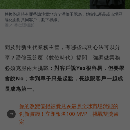
轉換跑道時有哪些該注意地方？潘修玉認為，她會以產品或市場區
隔化面對共同客戶，劃下界線。
圖／ 蔡仁譯攝影
問及對新生代業務主管，有哪些成功心法可以分
享？潘修玉答覆《數位時代》提問，強調做業務
必須克服兩大挑戰：
對客戶說Yes很容易，但要學
會說No
；
拿到單子只是起點，長線跟客戶一起成
長成為第一
。
你的改變值得被看見🔥最具全球市場潛能的
➜
創新實踐！立即報名100 MVP，挑戰雙獎肯
定