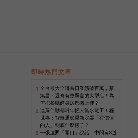
即時熱門文章
全台最大全聯首日業績破百萬，蔡
1
篤昌：還會有更厲害的大型店！為
何把餐廳健身房都搬上樓？
連黃仁勳都叫年輕人當水電工！程
2
世嘉：智慧通膨重新定義「有價值
的人」到底什麼樣子？
一張遺照「開口」說話，中間有8道
3