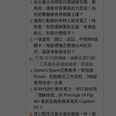
全台最大全聯首日業績破百萬，蔡
1
篤昌：還會有更厲害的大型店！為
何把餐廳健身房都搬上樓？
連黃仁勳都叫年輕人當水電工！程
2
世嘉：智慧通膨重新定義「有價值
的人」到底什麼樣子？
一張遺照「開口」說話，中間有8道
3
關卡！翊嘉禮儀怎麼做出AI告別
式，讓逝者最後道別？
打造 AI 行銷飛輪！破解企業行銷
PR
「工具越多卻成效越差」的盲點
Gemini Spark完整教學｜幫你讀
4
Gmail、自動跑完工作流程，3個超
實用情境一次看
AI 時代的行動生產力：MSI 如何用
5
「理解情境」的 Prestige 14 Flip
AI+ 重新定義商務筆電與 Copilot+
PC？
黃仁勳兆元宴永遠站最後一排！最
6