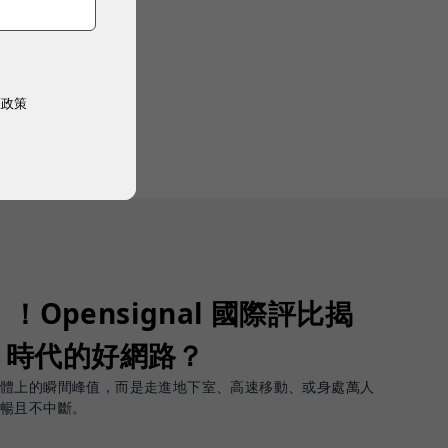
權政策
Opensignal 國際評比揭
G 時代的好網路？
軟體上的瞬間峰值，而是走進地下室、高速移動、或身處萬人
順暢且不中斷。