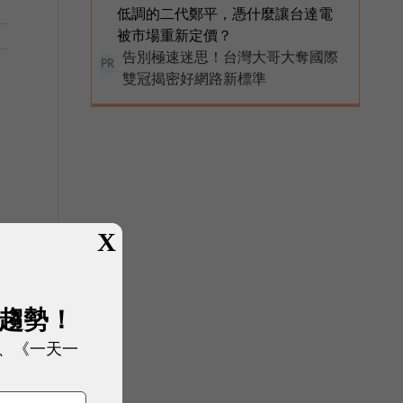
低調的二代鄭平，憑什麼讓台達電
被市場重新定價？
告別極速迷思！台灣大哥大奪國際
PR
雙冠揭密好網路新標準
X
展趨勢！
、《一天一