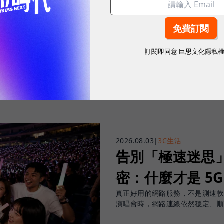
往下滑看下一篇文章
訂閱即同意
巨思文化隱私
2026.08.03
|
3C生活
告別「極速迷思」！
密：什麼才是 5
真正好用的網路服務，不是測速
演唱會時，網路連線依然穩定、