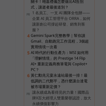
關卡！翊嘉禮儀怎麼做出AI告別
式，讓逝者最後道別？
1 名員工、一支 AI 團隊全包辦——
PR
企業 AI 員工管理平台 ORRA，如何
讓新創公司撐起研發、銷售到客
服？
Gemini Spark完整教學｜幫你讀
4
Gmail、自動跑完工作流程，3個超
實用情境一次看
AI 時代的行動生產力：MSI 如何用
5
「理解情境」的 Prestige 14 Flip
AI+ 重新定義商務筆電與 Copilot+
PC？
黃仁勳兆元宴永遠站最後一排！最
6
低調的二代鄭平，憑什麼讓台達電
被市場重新定價？
讓永續成為看得見的力量！國際品
PR
牌X百大經理人雙重榮譽認證，放大
永續價值影響力