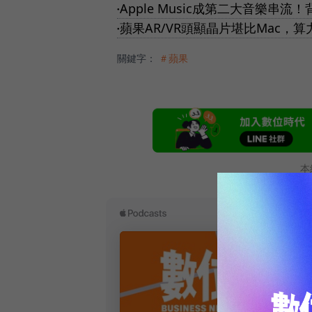
Apple Music成第二大音樂串流
●
蘋果AR/VR頭顯晶片堪比Mac，算力
●
關鍵字：
＃蘋果
本