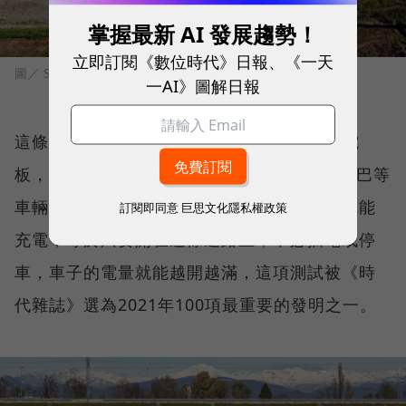
掌握最新 AI 發展趨勢！
立即訂閱《數位時代》日報、《一天
圖／ Stellantis
一AI》圖解日報
這條長約1.05公里的道路下方會鋪滿無線充電
板，並使用電動車Fiat 500、Iveco E-Way大巴等
車輛當作首批測試車輛，透過底盤的接收器就能
訂閱即同意
巨思文化隱私權政策
充電，等於只要開在這條道路上，不必插電或停
車，車子的電量就能越開越滿，這項測試被《時
代雜誌》選為2021年100項最重要的發明之一。