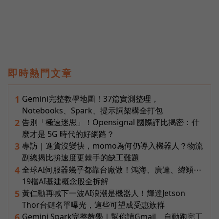
即時熱門文章
Gemini完整教學地圖！37篇實測整理，
1
Notebooks、Spark、提示詞架構全打包
告別「極速迷思」！Opensignal 國際評比揭密：什
2
麼才是 5G 時代的好網路？
專訪｜進貨沒變快，momo為何仍導入機器人？物流
3
副總揭比拚速度更棘手的缺工難題
全球AI伺服器幾乎都靠台廠做！鴻海、廣達、緯穎⋯
4
19檔AI基建概念股全拆解
黃仁勳再喊下一波AI浪潮是機器人！輝達Jetson
5
Thor台鏈名單曝光，這些可望成受惠族群
Gemini Spark完整教學｜幫你讀Gmail、自動跑完工
6