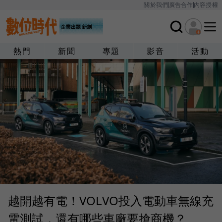
關於我們
廣告合作
內容授權
熱門
新聞
專題
影音
活動
越開越有電！VOLVO投入電動車無線充
電測試，還有哪些車廠要搶商機？