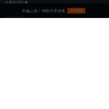
企業內訓計畫
產品
年編上億！48館共享借書
立即閱讀
管理知識庫
EventGO活動平台
展會
Meet Taipei 創新創業嘉年華
Meet Greater South
Future Commerce 未來商務展
|
|
|
|
|
|
關於我們
廣告合作
徵才
隱私權政策
ESG永續報告書
客服信箱：
service@bnext.com.tw
客服專線：886-2-87716326
服務時間：週一 ～ 週五：09:30~12:00；13:30~17:00
© 2026 Business Next Media Corp. All Rights Reserved. 本網站
內容未經允許，不得轉載。