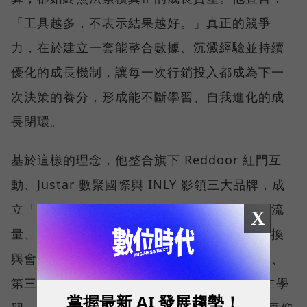
「工具越多，不表示結果越好。」真正的競爭
力，在於建立一套能整合數據、沉澱經驗並持續
優化的成長機制，讓每一次行銷投入都成為下一
次決策的養分，形成能不斷學習、自我進化的成
長閉環。
基於這樣的理念，他整合旗下 Reddoor 紅門互
動、Justar 數聚國際與 INLY 影領三大品牌，成
立「數聚集團」，並提出全台首創的「聲量、流
X
量、存量」行銷飛輪，串聯品牌曝光、流量轉換
與會員經營三大階段。並整合第一方、第二方、
第三方數據與生成式 AI，協助企業打造能自主學
掌握最新 AI 發展趨勢！