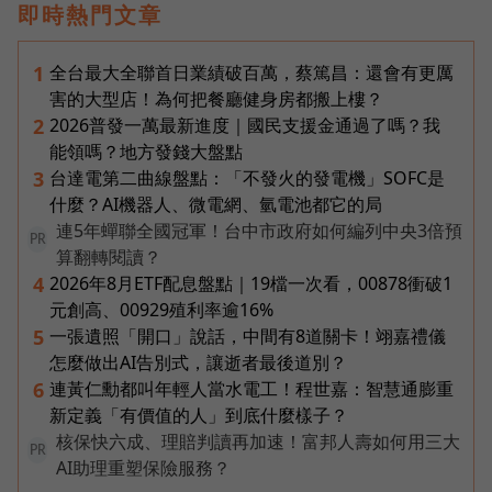
即時熱門文章
全台最大全聯首日業績破百萬，蔡篤昌：還會有更厲
1
害的大型店！為何把餐廳健身房都搬上樓？
2026普發一萬最新進度｜國民支援金通過了嗎？我
2
能領嗎？地方發錢大盤點
台達電第二曲線盤點：「不發火的發電機」SOFC是
3
什麼？AI機器人、微電網、氫電池都它的局
連5年蟬聯全國冠軍！台中市政府如何編列中央3倍預
PR
算翻轉閱讀？
2026年8月ETF配息盤點｜19檔一次看，00878衝破1
4
元創高、00929殖利率逾16%
一張遺照「開口」說話，中間有8道關卡！翊嘉禮儀
5
怎麼做出AI告別式，讓逝者最後道別？
連黃仁勳都叫年輕人當水電工！程世嘉：智慧通膨重
6
新定義「有價值的人」到底什麼樣子？
核保快六成、理賠判讀再加速！富邦人壽如何用三大
PR
AI助理重塑保險服務？