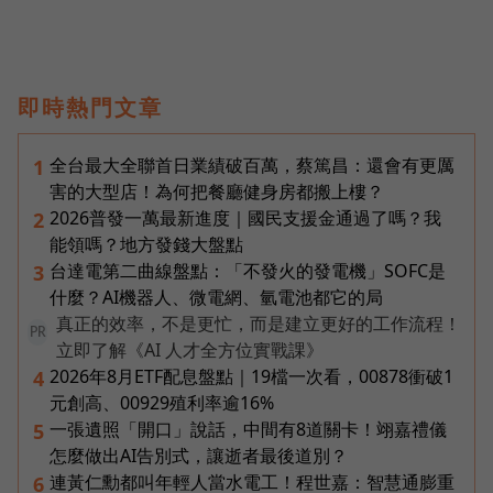
即時熱門文章
全台最大全聯首日業績破百萬，蔡篤昌：還會有更厲
1
害的大型店！為何把餐廳健身房都搬上樓？
2026普發一萬最新進度｜國民支援金通過了嗎？我
2
能領嗎？地方發錢大盤點
台達電第二曲線盤點：「不發火的發電機」SOFC是
3
什麼？AI機器人、微電網、氫電池都它的局
真正的效率，不是更忙，而是建立更好的工作流程！
PR
立即了解《AI 人才全方位實戰課》
2026年8月ETF配息盤點｜19檔一次看，00878衝破1
4
元創高、00929殖利率逾16%
一張遺照「開口」說話，中間有8道關卡！翊嘉禮儀
5
怎麼做出AI告別式，讓逝者最後道別？
連黃仁勳都叫年輕人當水電工！程世嘉：智慧通膨重
6