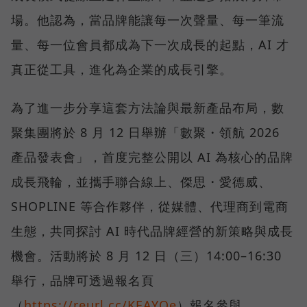
場。他認為，當品牌能讓每一次聲量、每一筆流
量、每一位會員都成為下一次成長的起點，AI 才
真正從工具，進化為企業的成長引擎。
為了進一步分享這套方法論與最新產品布局，數
聚集團將於 8 月 12 日舉辦「數聚・領航 2026
產品發表會」，首度完整公開以 AI 為核心的品牌
成長飛輪，並攜手聯合線上、傑思・愛德威、
SHOPLINE 等合作夥伴，從媒體、代理商到電商
生態，共同探討 AI 時代品牌經營的新策略與成長
機會。活動將於 8 月 12 日（三）14:00–16:30
舉行，品牌可透過報名頁
（
https://reurl.cc/KEAYOe
）報名參與。