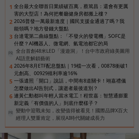
全台最大全聯首日業績破百萬，蔡篤昌：還會有更厲
1
害的大型店！為何把餐廳健身房都搬上樓？
2026普發一萬最新進度｜國民支援金通過了嗎？我
2
能領嗎？地方發錢大盤點
台達電第二曲線盤點：「不發火的發電機」SOFC是
3
什麼？AI機器人、微電網、氫電池都它的局
全台首創48米LED「漫遊洞」！台中市政府綠美圖用
PR
AI語意解鎖藝術
2026年8月ETF配息盤點｜19檔一次看，00878衝破1
4
元創高、00929殖利率逾16%
一張遺照「開口」說話，中間有8道關卡！翊嘉禮儀
5
怎麼做出AI告別式，讓逝者最後道別？
連黃仁勳都叫年輕人當水電工！程世嘉：智慧通膨重
6
新定義「有價值的人」到底什麼樣子？
變動中迎戰未知，改變值得被看見！國際品牌X百大
PR
經理人雙重肯定，展現AI時代關鍵成長力