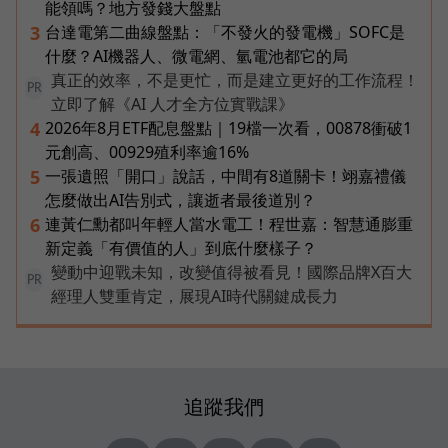
能領嗎？地方發錢大盤點
台達電第二曲線盤點：「不發火的發電機」SOFC是
3
什麼？AI機器人、微電網、氫電池都它的局
真正的效率，不是更忙，而是建立更好的工作流程！
PR
立即了解《AI 人才全方位實戰課》
2026年8月ETF配息盤點｜19檔一次看，00878衝破1
4
元創高、00929殖利率逾16%
一張遺照「開口」說話，中間有8道關卡！翊嘉禮儀
5
怎麼做出AI告別式，讓逝者最後道別？
連黃仁勳都叫年輕人當水電工！程世嘉：智慧通膨重
6
新定義「有價值的人」到底什麼樣子？
變動中迎戰未知，改變值得被看見！國際品牌X百大
PR
經理人雙重肯定，展現AI時代關鍵成長力
追蹤我們