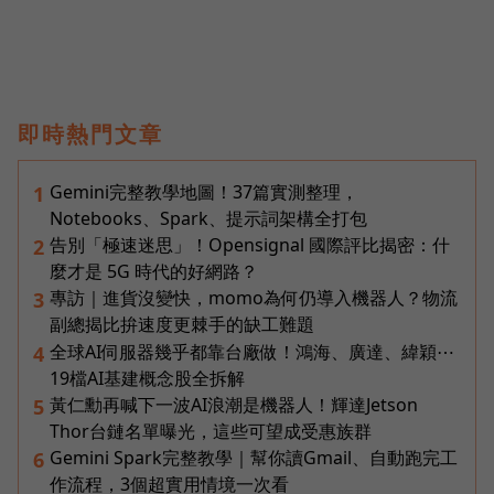
即時熱門文章
Gemini完整教學地圖！37篇實測整理，
1
Notebooks、Spark、提示詞架構全打包
告別「極速迷思」！Opensignal 國際評比揭密：什
2
麼才是 5G 時代的好網路？
專訪｜進貨沒變快，momo為何仍導入機器人？物流
3
副總揭比拚速度更棘手的缺工難題
全球AI伺服器幾乎都靠台廠做！鴻海、廣達、緯穎⋯
4
19檔AI基建概念股全拆解
黃仁勳再喊下一波AI浪潮是機器人！輝達Jetson
5
Thor台鏈名單曝光，這些可望成受惠族群
Gemini Spark完整教學｜幫你讀Gmail、自動跑完工
6
作流程，3個超實用情境一次看