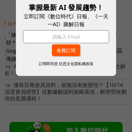
掌握最新 AI 發展趨勢！
立即訂閱《數位時代》日報、《一天
一AI》圖解日報
延伸閱讀
「妹宇宙」來了！張惠妹送13萬歌迷NFT，怎麼
●
領？有哪些創新？疑問一次看
Gogolook兩年內要IPO！預告朝Web3轉型，靠區
●
塊鏈技術加強防詐騙
訂閱即同意
巨思文化隱私權政策
AI 可以接手哪些工作？6 大銷售管理情境一次解
析！打造更高效的 AI 團隊👉🏻下載主管教戰手冊
擁有百萬會員資料，卻無法有效變現？【10/14
深度會員經營】從數據解讀到策略落地，解密營收翻
倍的底層邏輯！