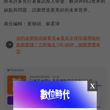
經有許多先行者嘗試投入研發、解決Web2世界的
缺點與問題，試圖營造更美好的未來世界。
責任編輯：黃翊禎、蘇柔瑋
你的改變值得被看見🔥最具全球市場潛能的
➜
創新實踐！立即報名100 MVP，挑戰雙獎肯
定
X