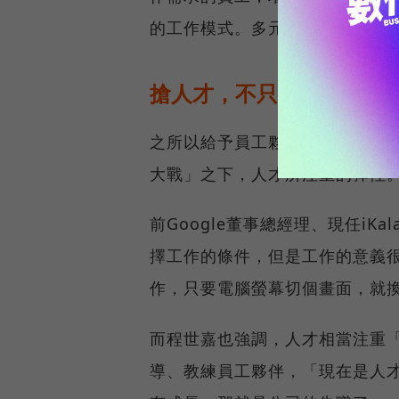
的工作模式。多元的空間選擇將
搶人才，不只是薪資，更
之所以給予員工夥伴更彈性的座
大戰」之下，人才所注重的彈性
前Google董事總經理、現任i
擇工作的條件，但是工作的意義
作，只要電腦螢幕切個畫面，就
而程世嘉也強調，人才相當注重「
導、教練員工夥伴，「現在是人才