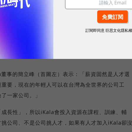
能提升員工的個人自主性及跨團隊協作效率。
要給夥伴「工作的意義」
訂閱即同意
巨思文化隱私
位選擇，以及採用混合辦公的模式，是為了因應「搶人
。
Kala董事的簡立峰（首圖左）表示：「薪資固然是人才選
很重要，現在的年輕人可以在台灣為全世界的公司工
換了一家公司。」
成長性」，所以iKala會投入資源在課程、訓練、輔
挑公司、不是公司挑人才，如果有人才加入iKala卻