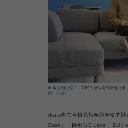
iKala新辦公室中，70%的座位為流動辦
圖／ iKala
iKala也在今日亮相全新整修的
Desk），除部分C Level、