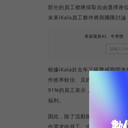
部分的員工都將採取自由選擇座
未來iKala員工夥伴將與團隊討
掌握最新AI、半導體
根據iKala於去年三級警戒期間
作效率較佳、且約一半的員工在
91%的員工表示，重返辦公室最
福利。
因此，除了流動辦公桌之外，iK
作需求的員工，增設5間個人工