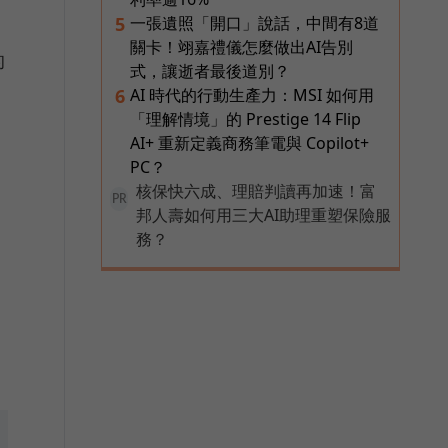
一張遺照「開口」說話，中間有8道
5
關卡！翊嘉禮儀怎麼做出AI告別
的
式，讓逝者最後道別？
AI 時代的行動生產力：MSI 如何用
6
「理解情境」的 Prestige 14 Flip
AI+ 重新定義商務筆電與 Copilot+
PC？
核保快六成、理賠判讀再加速！富
PR
邦人壽如何用三大AI助理重塑保險服
務？