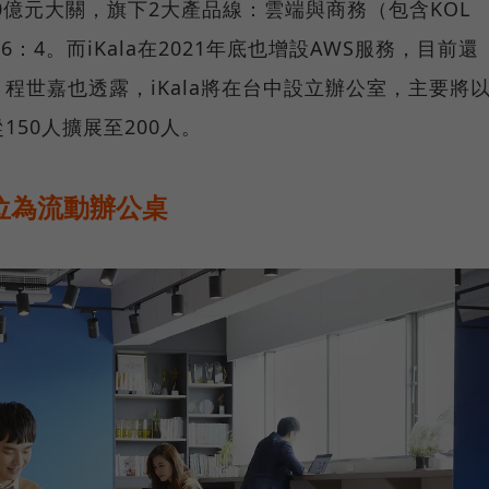
幣10億元大關，旗下2大產品線：雲端與商務（包含KOL
為6：4。而iKala在2021年底也增設AWS服務，目前還
程世嘉也透露，iKala將在台中設立辦公室，主要將
50人擴展至200人。
位為流動辦公桌