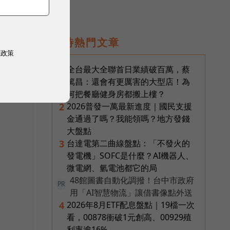
即時熱門文章
權政策
全台最大全聯首日業績破百萬，蔡
1
篤昌：還會有更厲害的大型店！為
何把餐廳健身房都搬上樓？
2026普發一萬最新進度｜國民支援
2
金通過了嗎？我能領嗎？地方發錢
大盤點
台達電第二曲線盤點：「不發火的
3
發電機」SOFC是什麼？AI機器人、
微電網、氫電池都它的局
48館圖書自動化調撥！台中市政府
PR
用「AI智慧物流」讓借書像點外送
2026年8月ETF配息盤點｜19檔一次
4
沒
看，00878衝破1元創高、00929殖
利率逾16%