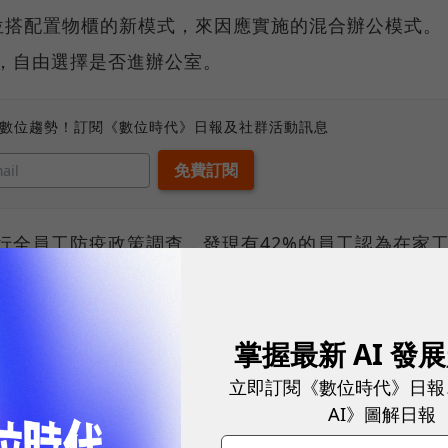
位搭配置物櫃的新模式，來因應實施的混合辦公模式。
論，自由選擇是否進辦公室。
、數位趨勢！訂閱《數位時代》日報及社群活動訊息
進行全員工防疫政策調查，發現有42%的員工認為在家
疫情後仍偏好能在家工作。以實體辦公室期待來看，有
期待的是能夠面對面與同事交流、47%則期待享有公司
掌握最新 AI 發
立即訂閱《數位時代》日報
ala將交誼空間擴大為2倍，並針對有個人專注、獨立工
AI》圖解日報
作艙；亦將會議室遠端協作設備升級，因應更多遠距會