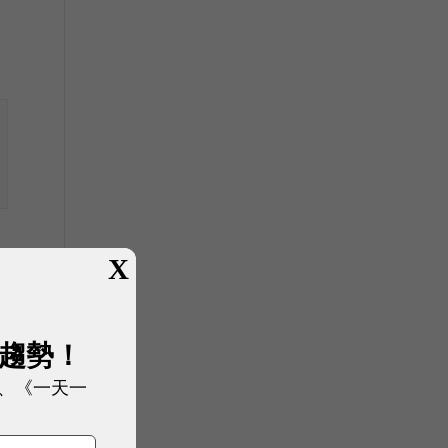
工
X
展趨勢！
、《一天一
議