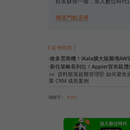
好友缺你一個，加入數位時代L
傳送門點這裡
延伸閱讀
搶多雲商機！iKala擴大版圖增A
●
新任策略長到位！Appier宣布延
●
資料散落超難管理🤯 如何避
業 CRM 成長案例
關鍵字：
＃IPO