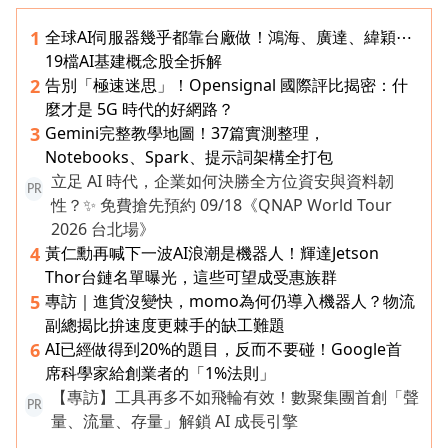
全球AI伺服器幾乎都靠台廠做！鴻海、廣達、緯穎⋯
1
19檔AI基建概念股全拆解
告別「極速迷思」！Opensignal 國際評比揭密：什
2
麼才是 5G 時代的好網路？
Gemini完整教學地圖！37篇實測整理，
3
Notebooks、Spark、提示詞架構全打包
立足 AI 時代，企業如何決勝全方位資安與資料韌
PR
性？✨ 免費搶先預約 09/18《QNAP World Tour
2026 台北場》
黃仁勳再喊下一波AI浪潮是機器人！輝達Jetson
4
Thor台鏈名單曝光，這些可望成受惠族群
專訪｜進貨沒變快，momo為何仍導入機器人？物流
5
副總揭比拚速度更棘手的缺工難題
AI已經做得到20%的題目，反而不要碰！Google首
6
席科學家給創業者的「1%法則」
【專訪】工具再多不如飛輪有效！數聚集團首創「聲
PR
量、流量、存量」解鎖 AI 成長引擎