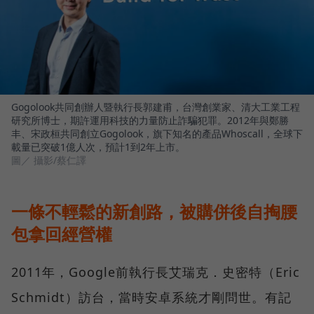
Gogolook共同創辦人暨執行長郭建甫，台灣創業家、清大工業工程
研究所博士，期許運用科技的力量防止詐騙犯罪。2012年與鄭勝
丰、宋政桓共同創立Gogolook，旗下知名的產品Whoscall，全球下
載量已突破1億人次，預計1到2年上市。
圖／ 攝影/蔡仁譯
一條不輕鬆的新創路，被購併後自掏腰
包拿回經營權
2011年，Google前執行長艾瑞克．史密特（Eric
Schmidt）訪台，當時安卓系統才剛問世。有記