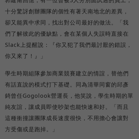
郭建甫回憶，有一位曾被3人分別面試過的員工，
十分驚訝創辦團隊的個性有著天南地北的差異，
卻又能異中求同，找出對公司最好的做法。「我
們了解彼此的優缺點，會在某個人失誤時直接在
Slack上提醒說：『你又犯了我們最討厭的錯誤，
你又來了！』」
學生時期組隊參加商業競賽建立的情誼，替他們
有話直說的模式打下基礎。同為清華同窗的邱彥
錡曾任Gogolook營運長，他笑說，學生時期的單
純友誼，讓成員即使吵架也能快速和好。「而且
這種衝撞讓團隊成長速度很快，不用擔心會讓對
方受傷或是跑掉。」