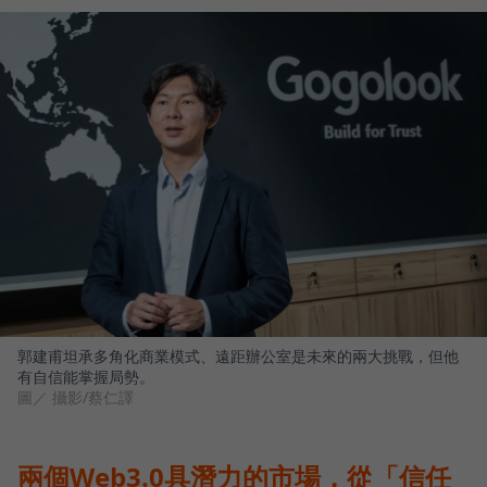
郭建甫坦承多角化商業模式、遠距辦公室是未來的兩大挑戰，但他
有自信能掌握局勢。
圖／ 攝影/蔡仁譯
兩個Web3.0具潛力的市場，從「信任