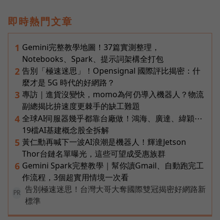
即時熱門文章
Gemini完整教學地圖！37篇實測整理，
1
Notebooks、Spark、提示詞架構全打包
告別「極速迷思」！Opensignal 國際評比揭密：什
2
麼才是 5G 時代的好網路？
專訪｜進貨沒變快，momo為何仍導入機器人？物流
3
副總揭比拚速度更棘手的缺工難題
全球AI伺服器幾乎都靠台廠做！鴻海、廣達、緯穎⋯
4
19檔AI基建概念股全拆解
黃仁勳再喊下一波AI浪潮是機器人！輝達Jetson
5
Thor台鏈名單曝光，這些可望成受惠族群
Gemini Spark完整教學｜幫你讀Gmail、自動跑完工
6
作流程，3個超實用情境一次看
告別極速迷思！台灣大哥大奪國際雙冠揭密好網路新
PR
標準