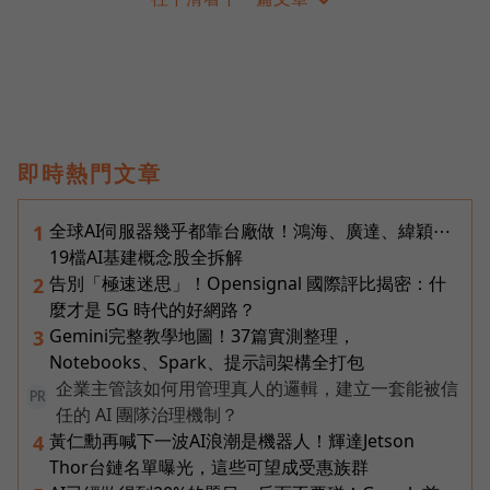
即時熱門文章
全球AI伺服器幾乎都靠台廠做！鴻海、廣達、緯穎⋯
1
19檔AI基建概念股全拆解
告別「極速迷思」！Opensignal 國際評比揭密：什
2
麼才是 5G 時代的好網路？
Gemini完整教學地圖！37篇實測整理，
3
Notebooks、Spark、提示詞架構全打包
企業主管該如何用管理真人的邏輯，建立一套能被信
PR
任的 AI 團隊治理機制？
黃仁勳再喊下一波AI浪潮是機器人！輝達Jetson
4
Thor台鏈名單曝光，這些可望成受惠族群