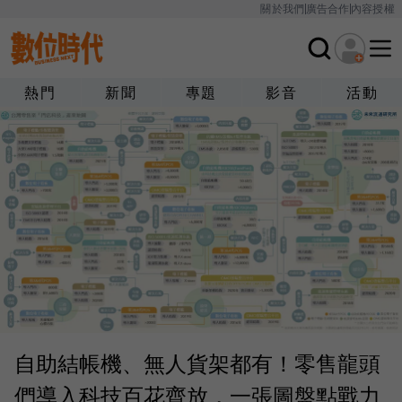
關於我們
廣告合作
內容授權
熱門
新聞
專題
影音
活動
自助結帳機、無人貨架都有！零售龍頭
們導入科技百花齊放，一張圖盤點戰力