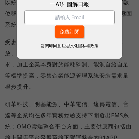
以統一超與屈臣氏為代表，其中統一超旗下AI數
一AI》圖解日報
位群於2020年重新架構OPEN POINT熟客生態圈
系統，串接16家通路線上線下消費資訊。
受惠於政府政策對於企業碳足跡與溫室氣體排
訂閱即同意
巨思文化隱私權政策
放、用電管控、積極推動再生能源等措施及要
求，加上企業本身對於能耗監測、能源自給自足
等標準提高，零售企業能源管理系統安裝需求量
穩步提升。
研華科技、明基能源、中華電信、遠傳電信、台
達等企業均在多年實務經驗支持下開發出EMS系
統；OMO雲端整合平台方面，主要供應商包括由
線上開店平台發展至線下營運整合的91APP、