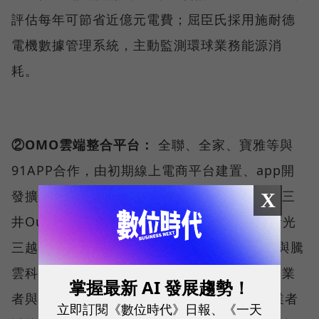
評估每年可節省近億元電費；屈臣氏採用施耐德
電機數據管理系統，主動監測環球業務能源消
耗。
②OMO雲端整合平台：
全聯、全家、寶雅等與
91APP合作，由初期線上電商平台建置、app開
發擴大至結合線上線下銷售循環的深度合作；三
X
井Outlet、遠東愛買、遠東百貨、SOGO、新光
三越、SKM Park、京站、家樂福、誠品生活與騰
雲科技合作；一之軒、麗嬰國際、阿舍食堂等業
掌握最新 AI 發展趨勢！
者與CYBERBIZ合作；自行建置OMO平台的業者
立即訂閱《數位時代》日報、《一天