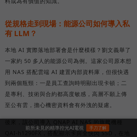
料成為有價值的知識。
從規格走到現場：能源公司如何導入私
有 LLM？
本地 AI 實際落地部署會是什麼模樣？劉文義舉了
一家約 50 多人的能源公司為例。這家公司原本想
用 NAS 搭配雲端 AI 建置內部資料庫，但很快遇
到兩個瓶頸：一是員工查詢時明顯出現卡頓；二
是專利、技術與合約都高度敏感，高層不願上傳
至公有雲，擔心機密資料會有外洩的疑慮。
後來，該公司導入 QNAP AI NAS 的旗艦機種
前所未見的精準控光AI電視
手刀了解
QAI-h1290FX，搭配顯示卡與全快閃 SSD，在地